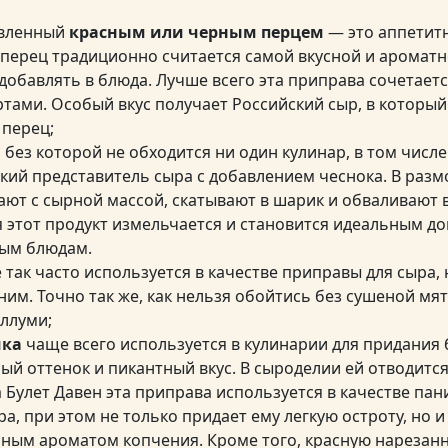
авленный
красным или черным перцем
— это аппетитн
 перец традиционно считается самой вкусной и ароматн
добавлять в блюда. Лучше всего эта приправа сочетаетс
тами. Особый вкус получает Российский сыр, в которы
перец;
 без которой не обходится ни один кулинар, в том числе
ркий представитель сыра с добавлением чеснока. В раз
ют с сырной массой, скатывают в шарик и обваливают в
 этот продукт измельчается и становится идеальным д
ным блюдам.
 так часто используется в качестве приправы для сыра,
ним. Точно так же, как нельзя обойтись без сушеной мя
ллуми;
ика
чаще всего используется в кулинарии для придания
й оттенок и пикантный вкус. В сыроделии ей отводится
 Булет Давен эта приправа используется в качестве пан
ра, при этом не только придает ему легкую остроту, но 
нным ароматом копчения. Кроме того, красную нарезан