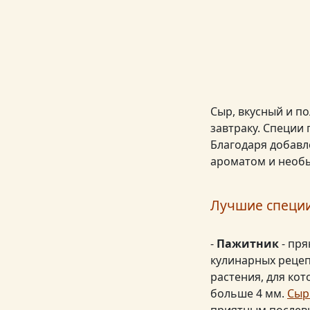
Сыр, вкусный и п
завтраку. Специи
Благодаря добавл
ароматом и необ
Лучшие специи
-
Пажитник
- пря
кулинарных рецеп
растения, для ко
больше 4 мм.
Сыр
приятным послевк