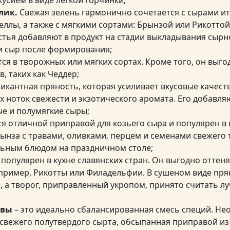
лик.
Свежая зелень гармонично сочетается с сырами ит
ллы, а также с мягкими сортами: Брынзой или Рикоттой
тья добавляют в продукт на стадии выкладывания сырн
и сыр после формирования;
ся в творожных или мягких сортах. Кроме того, он выго
, таких как Чеддер;
пикантная пряность, которая усиливает вкусовые качест
х ноток свежести и экзотического аромата. Его добавля
ые и полумягкие сыры;
я отличной приправой для козьего сыра и популярен в 
нза с травами, оливками, перцем и семенами свежего
льным блюдом на праздничном столе;
популярен в кухне славянских стран. Он выгодно оттен
апример, Рикотты или Филадельфии. В сушеном виде пр
, а творог, приправленный укропом, принято считать 
авы
– это идеально сбалансированная смесь специй. Не
 свежего полутвердого сырта, обсыпанная приправой и