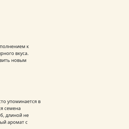
ополнением к
рного вкуса.
ивить новым
то упоминается в
ся семена
б, длиной не
ый аромат с