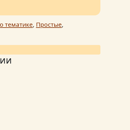
о тематике
,
Простые
,
лии