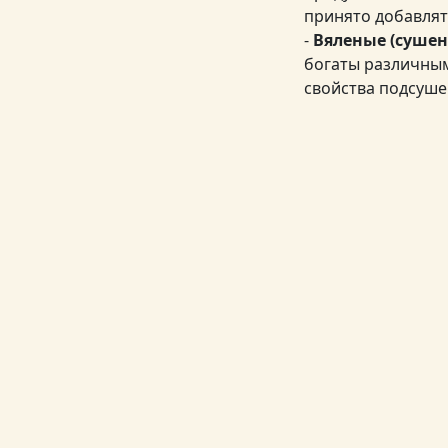
принято добавлят
-
Вяленые (суше
богаты различным
свойства подсуше