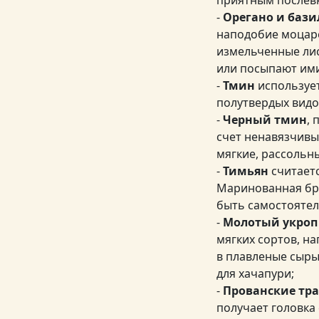
-
Орегано и бази
наподобие моцаре
измельченные лис
или посыпают им
-
Тмин
использует
полутвердых видов
-
Черный тмин
, 
счет ненавязчивы
мягкие, рассольн
-
Тимьян
считаетс
Маринованная бры
быть самостояте
-
Молотый укроп
мягких сортов, н
в плавленые сыры
для хачапури;
-
Прованские тр
получает головка