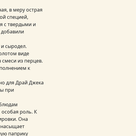
ая, в меру острая
ой специей,
я с твердыми и
й добавили
 и сыродел.
молотом виде
 смеси из перцев.
ополнением к
 но для Драй Джека
ты при
 блюдам
 особая роль. К
ировки. Она
и насыщает
ную паприку