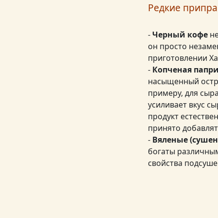
Редкие припра
-
Черный кофе
не
он просто незаме
приготовлении Ха
-
Копченая папр
насыщенный остры
примеру, для сыра
усиливает вкус сы
продукт естестве
принято добавлят
-
Вяленые (суше
богаты различным
свойства подсуше