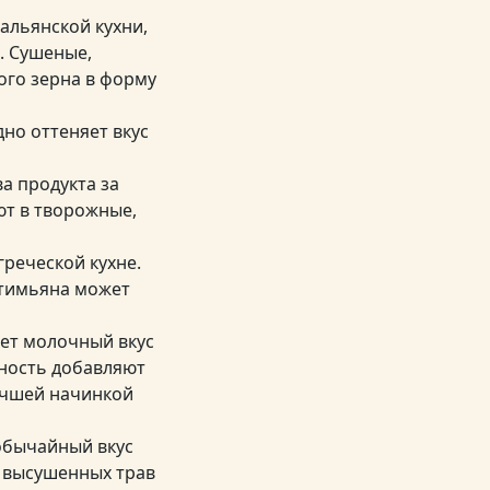
альянской кухни,
. Сушеные,
ого зерна в форму
дно оттеняет вкус
ва продукта за
ют в творожные,
греческой кухне.
 тимьяна может
яет молочный вкус
яность добавляют
лучшей начинкой
обычайный вкус
з высушенных трав