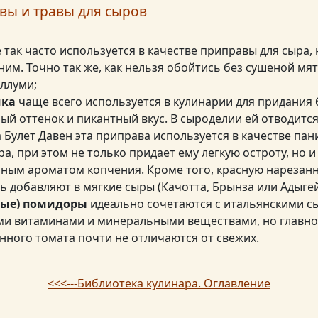
вы и травы для сыров
 так часто используется в качестве приправы для сыра,
ним. Точно так же, как нельзя обойтись без сушеной мя
ллуми;
ика
чаще всего используется в кулинарии для придания
й оттенок и пикантный вкус. В сыроделии ей отводится
 Булет Давен эта приправа используется в качестве пан
ра, при этом не только придает ему легкую остроту, но 
нным ароматом копчения. Кроме того, красную нарезан
ь добавляют в мягкие сыры (Качотта, Брынза или Адыгей
ные) помидоры
идеально сочетаются с итальянскими 
и витаминами и минеральными веществами, но главно
нного томата почти не отличаются от свежих.
<<<---Библиотека кулинара. Оглавление