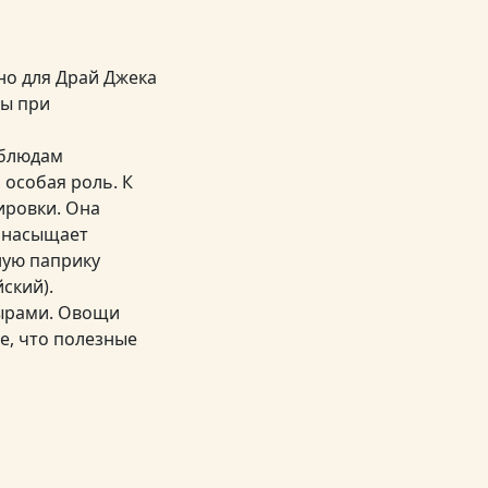
 но для Драй Джека
ты при
 блюдам
 особая роль. К
ировки. Она
и насыщает
ную паприку
ский).
сырами. Овощи
е, что полезные