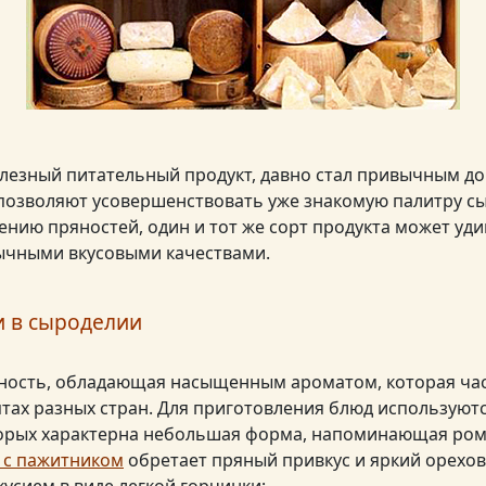
олезный питательный продукт, давно стал привычным д
 позволяют усовершенствовать уже знакомую палитру сы
ению пряностей, один и тот же сорт продукта может уд
ычными вкусовыми качествами.
 в сыроделии
ность, обладающая насыщенным ароматом, которая час
тах разных стран. Для приготовления блюд используют
торых характерна небольшая форма, напоминающая ром
 с пажитником
обретает пряный привкус и яркий орехов
усием в виде легкой горчинки;