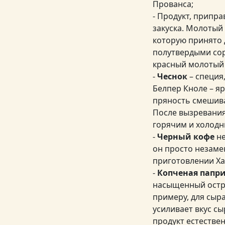
Прованса;
- Продукт, припр
закуска. Молотый
которую принято 
полутвердыми сор
красный молотый 
-
Чеснок
– специя,
Белпер Кноле – я
пряность смешива
После вызревания
горячим и холод
-
Черный кофе
не
он просто незаме
приготовлении Ха
-
Копченая папр
насыщенный остры
примеру, для сыра
усиливает вкус сы
продукт естестве