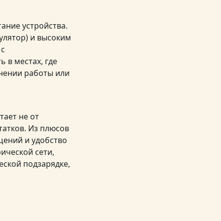
ание устройства.
улятор) и высоким
 с
 в местах, где
лнении работы или
тает не от
татков. Из плюсов
щений и удобство
рической сети,
еской подзарядке,