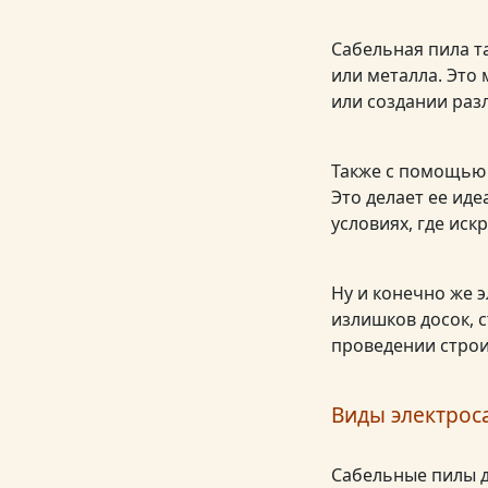
Сабельная пила т
или металла. Это
или создании раз
Также с помощью 
Это делает ее ид
условиях, где ис
Ну и конечно же 
излишков досок, 
проведении строи
Виды электрос
Сабельные пилы д