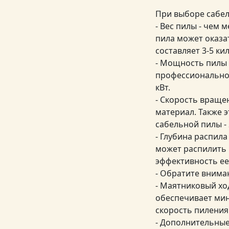
При выборе сабел
- Вес пилы - чем 
пила может оказа
составляет 3-5 ки
- Мощность пилы 
профессиональног
кВт.
- Скорость враще
материал. Также э
сабельной пилы - 
- Глубина распил
может распилить 
эффективность ее
- Обратите внима
- Маятниковый хо
обеспечивает мин
скорость пиления
- Дополнительные