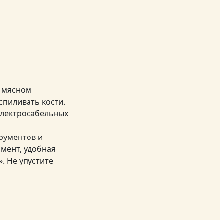
и мясном
спиливать кости.
электросабельных
трументов и
имент, удобная
. Не упустите