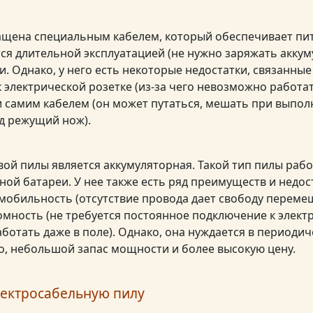
ащена специальным кабелем, который обеспечивает пит
тся длительной эксплуатацией (не нужно заряжать аккум
. Однако, у него есть некоторые недостатки, связанные
электрической розетке (из-за чего невозможно работать
 и самим кабелем (он может путаться, мешать при выпо
д режущий нож).
ой пилы является аккумуляторная. Такой тип пилы рабо
ной батареи. У нее также есть ряд преимуществ и недос
мобильность (отсутствие провода дает свободу переме
омность (не требуется постоянное подключение к элект
ботать даже в поле). Однако, она нуждается в периодич
ло, небольшой запас мощности и более высокую цену.
лектросабельную пилу