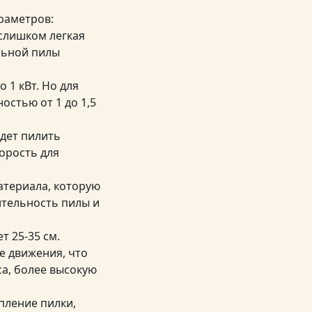
раметров:
 слишком легкая
льной пилы
 1 кВт. Но для
стью от 1 до 1,5
удет пилить
корость для
атериала, которую
ительность пилы и
т 25-35 см.
е движения, что
а, более высокую
пление пилки,