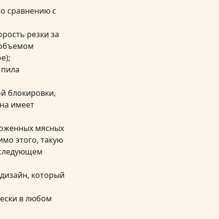
по сравнению с
орость резки за
 объемом
е);
 пила
ой блокировки,
она имеет
роженных мясных
имо этого, такую
 следующем
дизайн, который
чески в любом