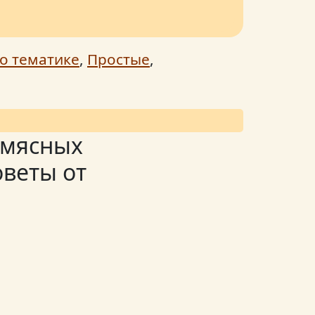
о тематике
,
Простые
,
 мясных
оветы от