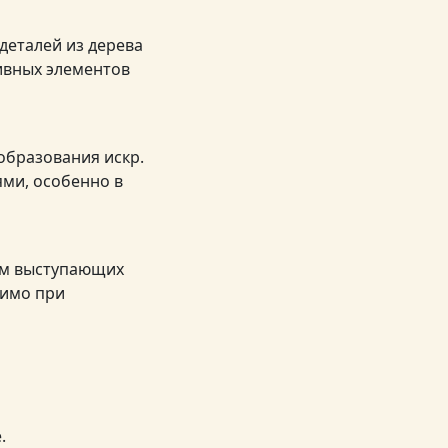
деталей из дерева
ивных элементов
образования искр.
ями, особенно в
ием выступающих
димо при
.