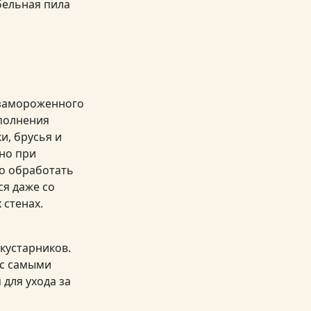
бельная пила
 замороженного
ыполнения
и, брусья и
но при
но обработать
ся даже со
 стенах.
кустарников.
 с самыми
для ухода за