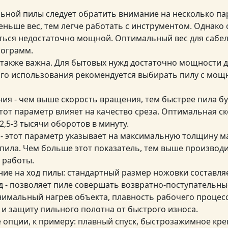
ьной пилы следует обратить внимание на несколько па
меньше вес, тем легче работать с инструментом. Однако
ться недостаточно мощной. Оптимальный вес для сабе
лограмм.
также важна. Для бытовых нужд достаточно мощности до
о использования рекомендуется выбирать пилу с мощно
ния - чем выше скорость вращения, тем быстрее пила б
тот параметр влияет на качество среза. Оптимальная с
2,5-3 тысячи оборотов в минуту.
а - этот параметр указывает на максимальную толщину м
пила. Чем больше этот показатель, тем выше производ
 работы.
ние на ход пилы: стандартный размер ножовки составляе
д - позволяет пиле совершать возвратно-поступательны
имальный нагрев объекта, плавность рабочего процесс
 и защиту пильного полотна от быстрого износа.
 опции, к примеру: плавный спуск, быстрозажимное кре