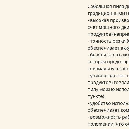
Сабельная пила д
традиционными н
- высокая произв
счет мощного дви
продуктов (наприм
- точность резки
обеспечивает акк
- безопасность и
которая предотвр
специальную защи
- универсальност
продуктов (говяди
пилу можно испол
пункте);
- удобство испол
обеспечивает ком
- возможность ра
положении, что о