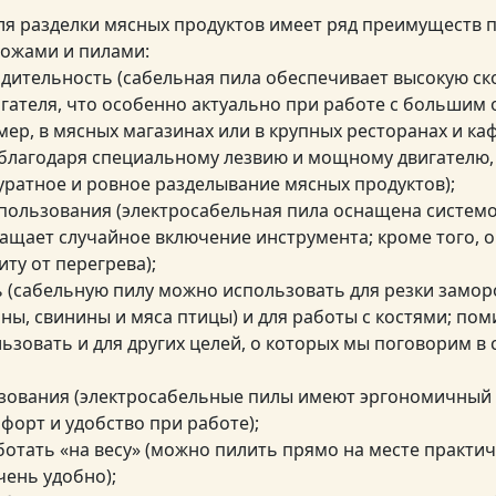
ля разделки мясных продуктов имеет ряд преимуществ 
ожами и пилами:
одительность (сабельная пила обеспечивает высокую ск
гателя, что особенно актуально при работе с большим
ер, в мясных магазинах или в крупных ресторанах и каф
 (благодаря специальному лезвию и мощному двигателю,
уратное и ровное разделывание мясных продуктов);
спользования (электросабельная пила оснащена систем
ащает случайное включение инструмента; кроме того, 
ту от перегрева);
ь (сабельную пилу можно использовать для резки замо
ны, свинины и мяса птицы) и для работы с костями; пом
ьзовать и для других целей, о которых мы поговорим в
ьзования (электросабельные пилы имеют эргономичный 
форт и удобство при работе);
ботать «на весу» (можно пилить прямо на месте практи
чень удобно);