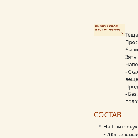
Тёща
Прос
были
Зять
Напо
- Ск
веще
Прод
- Бе
поло
СОСТАВ
На 1 литрову
~700г зелёны