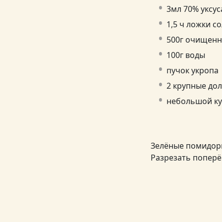
3мл 70% уксус
1,5 ч ложки со
500г очищенн
100г воды
пучок укропа
2 крупные до
небольшой ку
Зелёные помидоры
Разрезать поперё