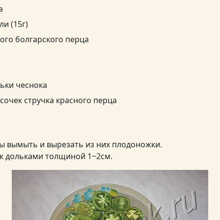
а
ли (15г)
ого болгарского перца
льки чеснока
сочек стручка красного перца
 вымыть и вырезать из них плодоножки.
к дольками толщиной 1~2см.