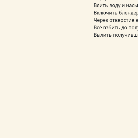
Влить воду и насы
Включить блендер
Через отверстие 
Всё взбить до по
Вылить получившу