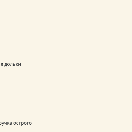
се дольки
ручка острого