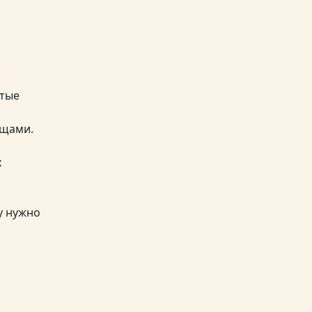
стые
ощами.
х
у нужно