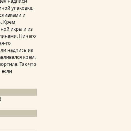
идея надписи
мной упаковке,
 сливками и
ь. Крем
ной икры и из
линами. Ничего
ая-то
али надпись из
авливался крем.
портила. Так что
 если
!