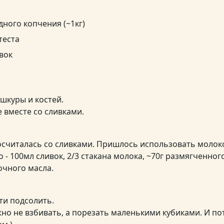
дного копчения (~1кг)
теста
вок
шкуры и костей.
 вместе со сливками.
осчиталась со сливками. Пришлось использовать молок
о - 100мл сливок, 2/3 стакана молока, ~70г размягченног
очного масла.
и подсолить.
жно не взбивать, а порезать маленькими кубиками. И по