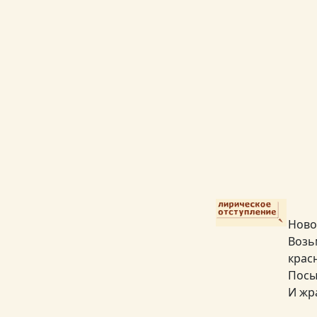
Ново
Возьм
крас
Посы
И жра