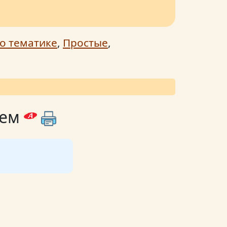
о тематике
,
Простые
,
сем