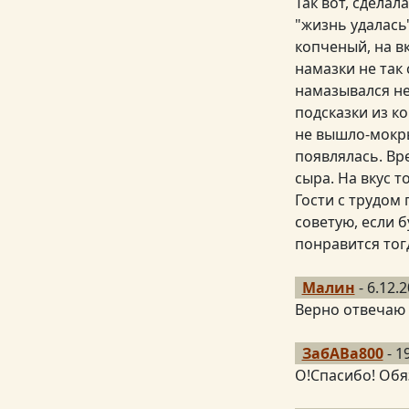
Так вот, сделал
"жизнь удалась
копченый, на в
намазки не так
намазывался не
подсказки из к
не вышло-мокры
появлялась. Вр
сыра. На вкус 
Гости с трудом 
советую, если б
понравится тогд
Малин
- 6.12.2
Верно отвечаю 
ЗабАВа800
- 1
О!Спасибо! Об