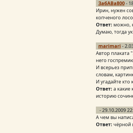
ЗабАВа800
- 1
Ирин, нужен со
копченого лосо
Ответ:
можно, н
Думаю, тогда у
marimari
- 2.0
Автор плаката "
него госпремию
И всерьез прип
словам, картин
И угадайте кто к
Ответ:
а какие 
историю сочине
- 29.10.2009 22
А чем вы напис
Ответ:
чёрной 