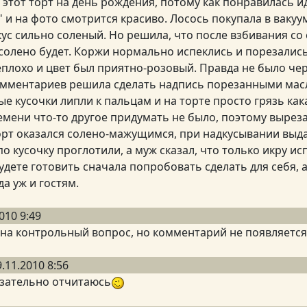
а этот торт на день рождения, потому как понравилась 
" и на фото смотрится красиво. Лосось покупала в вакуу
кус сильно соленый. Но решила, что после взбивания со
 солено будет. Коржи нормально испеклись и порезалис
плохо и цвет был приятно-розовый. Правда не было чер
омментариев решила сделать надпись порезанными мас
е кусочки липли к пальцам и на торте просто грязь как
емени что-то другое придумать не было, поэтому вырез
торт оказался солено-мажущимся, при надкусывании выд
по кусочку проглотили, а муж сказал, что только икру ис
удете готовить сначала попробовать сделать для себя, а
а уж и гостям.
010 9:49
на контрольный вопрос, но комментарий не появляется
9.11.2010 8:56
язательно отчитаюсь