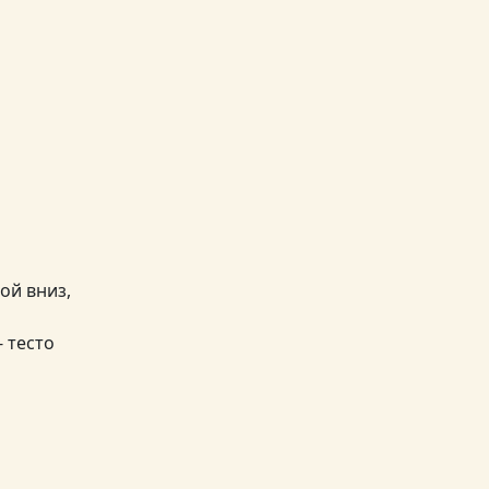
о
ой вниз,
- тесто