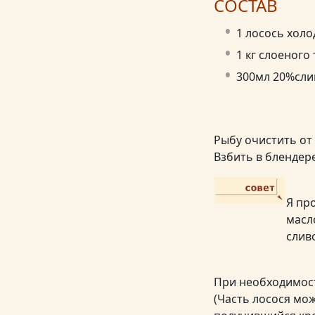
СОСТАВ
1 лосось холо
1 кг слоеного 
300мл 20%сли
Рыбу очистить от 
Взбить в блендере
Я пр
масл
слив
При необходимост
(Часть лосося мо