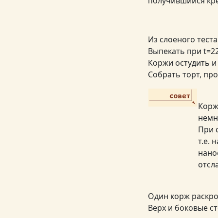
получившийся кре
Из слоеного теста
Выпекать при t=22
Коржи остудить и 
Собрать торт, пр
Корж
немн
При 
т.е.
нанос
отсл
Один корж раскр
Верх и боковые с