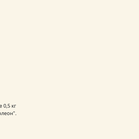
 0,5 кг
олеон".