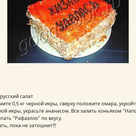
русский салат
ите 0,5 кг черной икры, сверху положите омара, укройте
ной икры, украсьте ананасом. Все залить коньяком "Нап
пать "Рафаэлло" по вкусу.
ть, пока не затошнит!!!