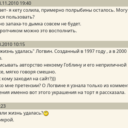
8.11.2010 19:40
вет- я кету солила, примерно полрыбины осталось. Могу 
ся пользовать?
о запаха-то дымка совсем не будет.
кропчиком можно это восполнить.
3.2010 10:15
жизнь удалась" Логвин. Созданный в 1997 году , а в 200
.
исывать авторство некоему Гоблину и его неприличной 
ке, мягко говоря смешно.
 кому заходил на сайт?)))
ко мне претензии? О Логвине я узнала только из коммен
ния именно вот этого украшения на торт я рассказала.
:23
али жизнь удалась?
икрой.