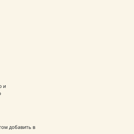
о и
о
том добавить в