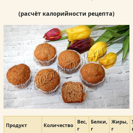
(расчёт калорийности рецепта)
Вес,
Белки,
Жиры,
Продукт
Количество
г
г
г