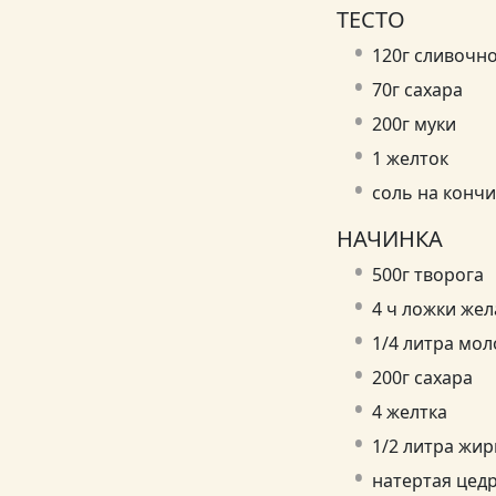
ТЕСТО
120г сливочн
70г сахара
200г муки
1 желток
соль на конч
НАЧИНКА
500г творога
4 ч ложки же
1/4 литра мол
200г сахара
4 желтка
1/2 литра жи
натертая цед