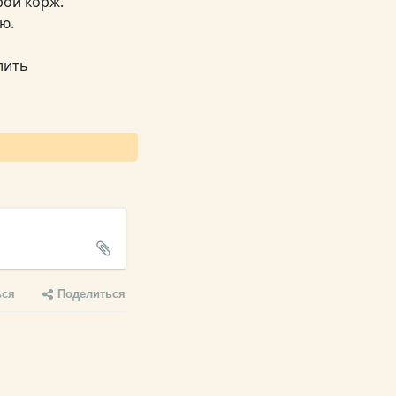
рой корж.
ю.
лить
ься
Поделиться