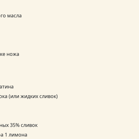
ого масла
ике ножа
латина
ока (или жидких сливок)
рных 35% сливок
ра 1 лимона