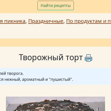
Найти рецепты
я пикника
,
Праздничные
,
По продуктам и п
Творожный торт
лей творога.
ся нежный, ароматный и "пушистый".