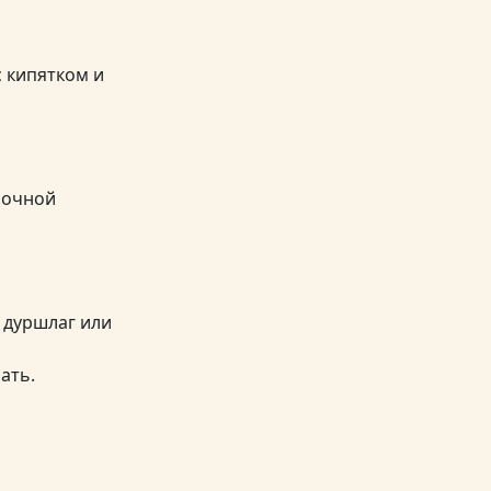
с кипятком и
лочной
 дуршлаг или
ать.