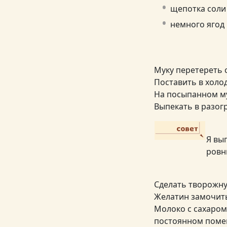
щепотка соли
немного ягод
Муку перетереть с
Поставить в холо
На посыпанном му
Выпекать в разогр
Я вы
ровн
Сделать творожну
Желатин замочить 
Молоко с сахаром
постоянном помеш