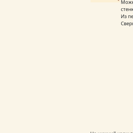
Можн
стен
Из п
Свер