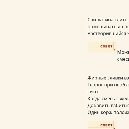
С желатина слить
помешивать до по
Растворившийся ж
Можн
смес
Жирные сливки вз
Творог при необх
сито.
Когда смесь с жел
Добавить взбитые
Один корж полож