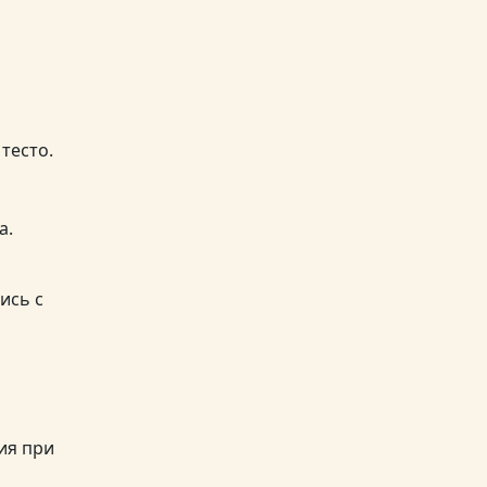
тесто.
а.
ись с
ия при