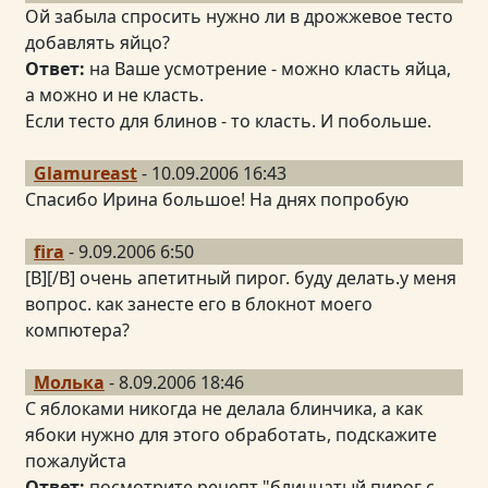
Ой забыла спросить нужно ли в дрожжевое тесто
добавлять яйцо?
Ответ:
на Ваше усмотрение - можно класть яйца,
а можно и не класть.
Если тесто для блинов - то класть. И побольше.
Glamureast
- 10.09.2006 16:43
Спасибо Ирина большое! На днях попробую
fira
- 9.09.2006 6:50
[B][/B] очень апетитный пирог. буду делать.у меня
вопрос. как занесте его в блокнот моего
компютера?
Молька
- 8.09.2006 18:46
С яблоками никогда не делала блинчика, а как
ябоки нужно для этого обработать, подскажите
пожалуйста
Ответ:
посмотрите рецепт "блинчатый пирог с