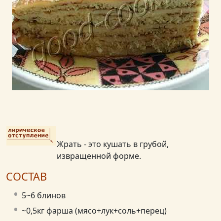
Жрать - это кушать в грубой,
извращенной форме.
СОСТАВ
5~6 блинов
~0,5кг фарша (мясо+лук+соль+перец)