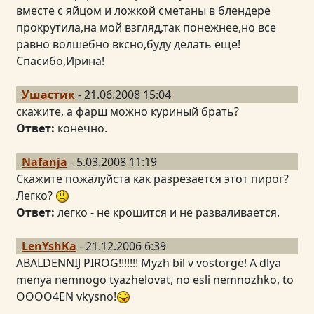
вместе с яйцом и ложкой сметаны в блендере
прокрутила,на мой взгляд,так понежнее,но все
равно волшебно вксно,буду делать еще!
Спасибо,Ирина!
Ушастик
- 21.06.2008 15:04
скажите, а фарш можно куриный брать?
Ответ:
конечно.
Nafanja
- 5.03.2008 11:19
Скажите пожалуйста как разрезается этот пирог?
Легко?
Ответ:
легко - не крошится и не разваливается.
LenYshKa
- 21.12.2006 6:39
ABALDENNIJ PIROG!!!!!!! Myzh bil v vostorge! A dlya
menya nemnogo tyazhelovat, no esli nemnozhko, to
OOOO4EN vkysno!