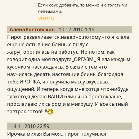
Если соус добавить, то можно и с толстыми 
лепёшками.
Ответить
АленаРостовская
- 10.12.2010 1:16
Пирог разваливается,наверно,потому,что я клала
еще не остывшие блины,с пылу с
жару(торопилась на работу)...Но потом, как
говорит одна моя подруга_ОРГАЗМ_ Я ела каждым
кусочком наслаждаясь. В связи с тем,что
научилась делать настоящие блины,благодаря
тебе,ИРОЧКА, я получила массу вкусовых
ощущений. И теперь когда мне хотца что-нибудь
эдакого,я делаю ВАШИ блины на простокваше,
прослаиваю их сыром и в микрушу. И все сытный
завтрак готов!!!!!
- 4.11.2010 22:59
Ирочка,милая Вы моя...пирог получился