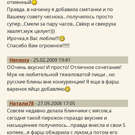
отменный
Правда. в начинку я добавила сметанки и по
Вашему совету чеснока...получилось просто
супер...Смели за пару часов...Свёкр и свекруха
хвалят,муж целует)))
Ирочка,я Вас люблю!!!
Спасибо Вам огромное!!!!!!
Henessy
- 25.02.2009 19:41
ООчень вкусно! И просто! Отличное сочетание!
Муж не любительной тяжеловатой пищи , но
русские блины вне конкуренции! Я еще в фарш
вареное яйцо добавляю
Натали78
- 27.09.2008 17:05
Совсем недавно делала блинчики с мясом,а
сегодня такой пирожок-гораздо вкуснее и
насыщеннее получилось...правда внесла и свои 5
копеек...я фарш обжарила с луком,а потом его