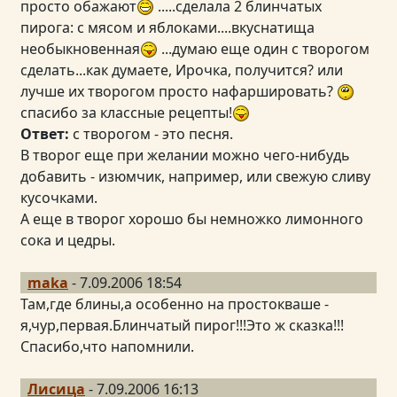
просто обажают
.....сделала 2 блинчатых
пирога: с мясом и яблоками....вкуснатища
необыкновенная
...думаю еще один с творогом
сделать...как думаете, Ирочка, получится? или
лучше их творогом просто нафаршировать?
спасибо за классные рецепты!
Ответ:
с творогом - это песня.
В творог еще при желании можно чего-нибудь
добавить - изюмчик, например, или свежую сливу
кусочками.
А еще в творог хорошо бы немножко лимонного
сока и цедры.
maka
- 7.09.2006 18:54
Там,где блины,а особенно на простокваше -
я,чур,первая.Блинчатый пирог!!!Это ж сказка!!!
Спасибо,что напомнили.
Лисица
- 7.09.2006 16:13