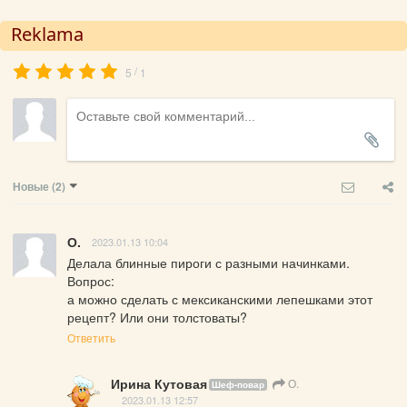
Reklama
/
5
1
Новые
(2)
О.
2023.01.13 10:04
Делала блинные пироги с разными начинками. 

Вопрос:

а можно сделать с мексиканскими лепешками этот 
рецепт? Или они толстоваты?
Ответить
Ирина Кутовая
О.
Шеф-повар
2023.01.13 12:57