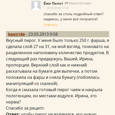
Ёжи Пилот
Ирина Кутовая
2018.03.18 17:03
спасибо за столь подробный ответ! 
надеюсь, у меня всё получится!
Ответить
beatri4e
- 23.03.2013 0:58
Вкусный пирог. У меня было только 250 г. фарша, я
сделала слой 27 на 31, на мой взгляд, тонковато на
разделенное наполовину количество продуктов. В
следующий раз придержусь Вашей, Ирина,
пропорции. Верхний слой как и нижний
раскатывала на бумаге для выпечки, а потом
положила на фарш и сняла бумагу (побоялась
манипуляций со скалкой).
Когда я смазала готовый пирог чаем и накрыла
полотенцем, он местами вздулся. Ирина, это
норма?
Спасибо за рецепт.
Ответ:
чтобы пирог не вздувался, его нужно