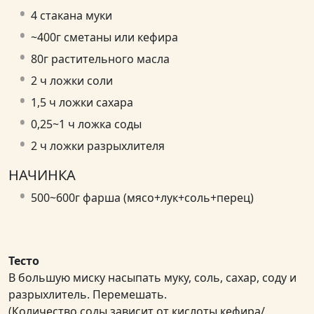
4 стакана муки
~400г сметаны или кефира
80г растительного масла
2 ч ложки соли
1,5 ч ложки сахара
0,25~1 ч ложка соды
2 ч ложки разрыхлителя
НАЧИНКА
500~600г фарша (мясо+лук+соль+перец)
Тесто
В большую миску насыпать муку, соль, сахар, соду и
разрыхлитель. Перемешать.
(Количество соды зависит от кислоты кефира/