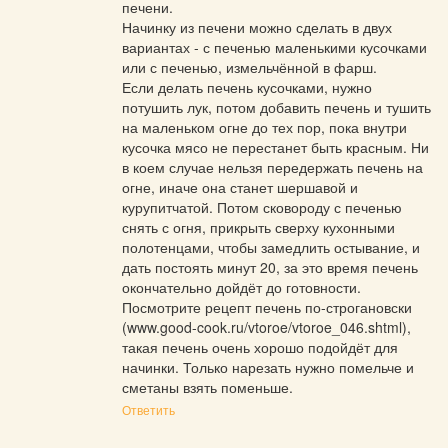
печени.

Начинку из печени можно сделать в двух 
вариантах - с печенью маленькими кусочками 
или с печенью, измельчённой в фарш.

Если делать печень кусочками, нужно 
потушить лук, потом добавить печень и тушить 
на маленьком огне до тех пор, пока внутри 
кусочка мясо не перестанет быть красным. Ни 
в коем случае нельзя передержать печень на 
огне, иначе она станет шершавой и 
курупитчатой. Потом сковороду с печенью 
снять с огня, прикрыть сверху кухонными 
полотенцами, чтобы замедлить остывание, и 
дать постоять минут 20, за это время печень 
окончательно дойдёт до готовности.

Посмотрите рецепт печень по-строгановски 
(
www.good-cook.ru/vtoroe/vtoroe_046.shtml
), 
такая печень очень хорошо подойдёт для 
начинки. Только нарезать нужно помельче и 
сметаны взять поменьше.
Ответить