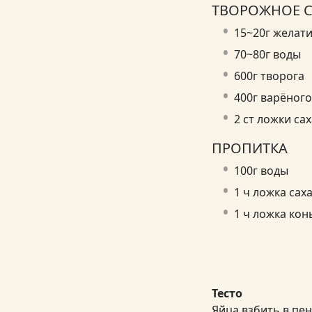
ТВОРОЖНОЕ 
15~20г желат
70~80г воды
600г творога
400г варёног
2 ст ложки са
ПРОПИТКА
100г воды
1 ч ложка сах
1 ч ложка кон
Тесто
Яйца взбить в пен