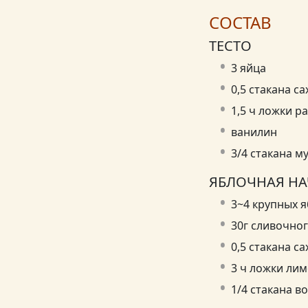
СОСТАВ
ТЕСТО
3 яйца
0,5 стакана са
1,5 ч ложки р
ванилин
3/4 стакана му
ЯБЛОЧНАЯ Н
3~4 крупных я
30г сливочно
0,5 стакана са
3 ч ложки ли
1/4 стакана в