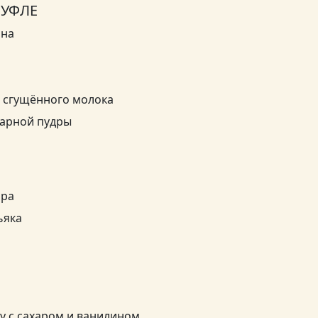
СУФЛЕ
ина
о сгущённого молока
харной пудры
ара
ьяка
у с сахаром и ванилином.