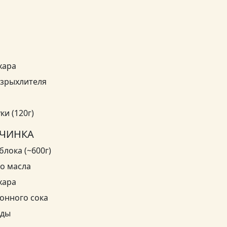
хара
азрыхлителя
ки (120г)
АЧИНКА
блока (~600г)
го масла
хара
монного сока
оды