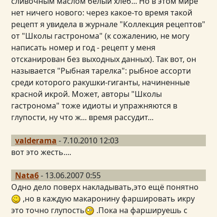
сливочным маслом белый хлеб... Но в этом мире
нет ничего нового: через какое-то время такой
рецепт я увидела в журнале "Коллекция рецептов"
от "Школы гастронома" (к сожалению, не могу
написать номер и год - рецепт у меня
отсканирован без выходных данных). Так вот, он
называется "Рыбная тарелка": рыбное ассорти
среди которого ракушки-гиганты, начиненные
красной икрой. Может, авторы "Школы
гастронома" тоже идиоты и упражняются в
глупости, ну что ж... время рассудит...
valderama
- 7.10.2010 12:03
вот это жесть....
Nata6
- 13.06.2007 0:55
Одно дело поверх накладывать,это ещё понятно
,но в каждую макаронину фаршировать икру
это точно глупость
.Пока на фаршируешь с