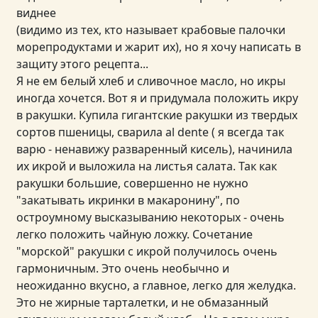
виднее
(видимо из тех, кто называет крабовые палочки
морепродуктами и жарит их), но я хочу написать в
защиту этого рецепта...
Я не ем белый хлеб и сливочное масло, но икры
иногда хочется. Вот я и придумала положить икру
в ракушки. Купила гигантские ракушки из твердых
сортов пшеницы, сварила al dente ( я всегда так
варю - ненавижу разваренный кисель), начинила
их икрой и выложила на листья салата. Так как
ракушки большие, совершенно не нужно
"закатывать икринки в макаронину", по
остроумному высказыванию некоторых - очень
легко положить чайную ложку. Сочетание
"морской" ракушки с икрой получилось очень
гармоничным. Это очень необычно и
неожиданно вкусно, а главное, легко для желудка.
Это не жирные тарталетки, и не обмазанный