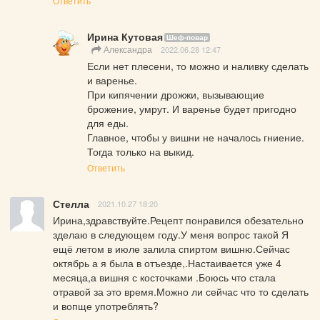
Ответить
Ирина Кутовая
Шеф-повар
Александра
2022.06.28 12:47
Если нет плесени, то можно и наливку сделать 
и варенье. 

При кипячении дрожжи, вызывающие 
брожение, умрут. И варенье будет пригодно 
для еды.

Главное, чтобы у вишни не началось гниение. 
Тогда только на выкид.
Ответить
Стелла
2021.10.27 18:20
Ирина,здравствуйте.Рецепт понравился обезательно 
зделаю в следующем году.У меня вопрос такой Я 
ещё летом в июле залила спиртом вишню.Сейчас 
октябрь а я была в отъезде,.Настаивается уже 4 
месяца,а вишня с косточками .Боюсь что стала 
отравой за это время.Можно ли сейчас что то сделать 
и вопще употреблять?