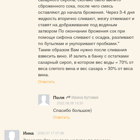
сброженного сока, после чего смесь 
оставляют до начала брожения. Через 3-4 дня 
жидкость вторично сливают, мезгу отжимают и 
ставят на дображивание под водяным 
затвором По окончании брожения сок при 
помощи сифона сливают с осадка, разливают 
по бутылкам и укупоривают пробками."

Таким образом Вам нужно после сливания 
взвесить вино. И залить в банку с остатками 
сахарный сироп, в котором вес воды = 70% от 
веса слитого вина и вес сахара = 30% от веса 
вина.
Ответить
Поля
Ирина Кутовая
2022.08.08 13:30
Спасибо большое)
Ответить
Инна
2022.07.17 07:48
Здравствуйте.сделала наливку по вашему 