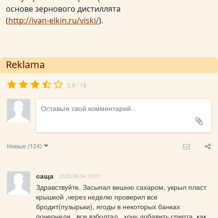
основе зернового дистиллята
(
http://ivan-elkin.ru/viski/
).
Reklama
/
3.9
18
Новые
(124)
саща
2023.08.04 10:01
Здравствуйте. Засыпал вишню сахаром, укрыл пласт 
крышкой ,через неделю проверил все 
бродит(пузырьки), ягоды в некоторых банках 
почернели ..все взболтал...хочу добавить спирта..как 