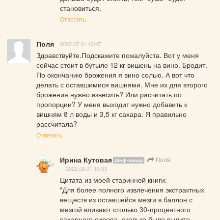
становиться.
Ответить
Поля
2022.07.31 13:47
Здравствуйте.Подскажите пожалуйста. Вот у меня 
сейчас стоит в бутыле 12 кг вишень на вино. Бродит. 
По окончанию брожения я вино солью. А вот что 
делать с оставшимися вишнями. Мне их для второго 
брожения нужно взвесить? Или расчитать по 
пропорции? У меня выходит нужно добавить к 
вишням 8 л воды и 3,5 кг сахара. Я правильно 
рассчитала?
Ответить
Ирина Кутовая
Поля
Шеф-повар
2022.08.01 10:33
Цитата из моей старинной книги:

"Для более полного извлечения экстрактных 
веществ из оставшейся мезги в баллон с 
мезгой вливают столько 30-процентного 
сахарного сиропа, сколько было вылито 