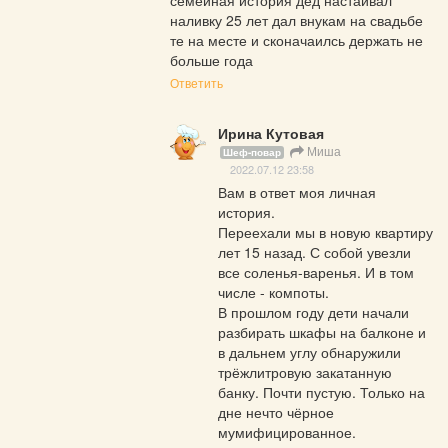
наливку 25 лет дал внукам на свадьбе 
те на месте и сконачаилсь держать не 
больше года
Ответить
Ирина Кутовая
Миша
Шеф-повар
2022.07.12 23:58
Вам в ответ моя личная 
история.

Переехали мы в новую квартиру 
лет 15 назад. С собой увезли 
все соленья-варенья. И в том 
числе - компоты.

В прошлом году дети начали 
разбирать шкафы на балконе и 
в дальнем углу обнаружили 
трёжлитровую закатанную 
банку. Почти пустую. Только на 
дне нечто чёрное 
мумифицированное.
