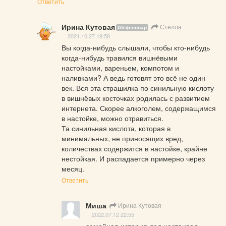
Ответить
Ирина Кутовая
Стелла
Шеф-повар
2021.10.27 19:58
Вы когда-нибудь слышали, чтобы кто-нибудь 
когда-нибудь травился вишнёвыми 
настойками, вареньем, компотом и 
наливками? А ведь готовят это всё не один 
век. Вся эта страшилка по синильную кислоту 
в вишнёвых косточках родилась с развитием 
интернета. Скорее алкоголем, содержащимся 
в настойке, можно отравиться.

Та синильная кислота, которая в 
минимальных, не приносящих вред, 
количествах содержится в настойке, крайне 
нестойкая. И распадается примерно через 
месяц.
Ответить
Миша
Ирина Кутовая
2022.07.12 22:55
семейная история дед настаивал 