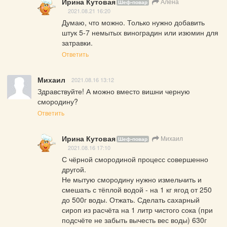
Ирина Кутовая
Алена
Шеф-повар
2021.08.21 16:20
Думаю, что можно. Только нужно добавить 
штук 5-7 немытых виноградин или изюмин для 
затравки.
Ответить
Михаил
2021.08.16 13:12
Здравствуйте! А можно вместо вишни черную 
смородину?
Ответить
Ирина Кутовая
Михаил
Шеф-повар
2021.08.16 17:10
С чёрной смородиной процесс совершенно 
другой. 

Не мытую смородину нужно измельчить и 
смешать с тёплой водой - на 1 кг ягод от 250 
до 500г воды. Отжать. Сделать сахарный 
сироп из расчёта на 1 литр чистого сока (при 
подсчёте не забыть вычесть вес воды) 630г 