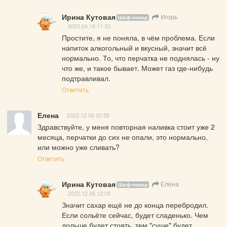
Ирина Кутовая
Игорь
Шеф-повар
2023.04.16 11:33
Простите, я не поняла, в чём проблема. Если 
напиток алкогольный и вкусный, значит всё 
нормально. То, что перчатка не поднялась - ну 
что же, и такое бывает. Может газ где-нибудь 
подтравливал.
Ответить
Елена
2022.12.06 02:59
Здравствуйте, у меня повторная наливка стоит уже 2 
месяца, перчатки до сих не опали, это нормально, 
или можно уже сливать?
Ответить
Ирина Кутовая
Елена
Шеф-повар
2022.12.06 12:05
Значит сахар ещё не до конца перебродил. 
Если сольёте сейчас, будет сладенько. Чем 
дольше будет стоять, тем "суше" будет 