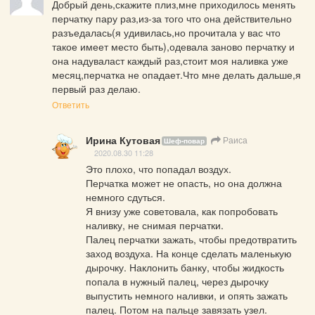
Добрый день,скажите плиз,мне приходилось менять 
перчатку пару раз,из-за того что она действительно 
разъедалась(я удивилась,но прочитала у вас что 
такое имеет место быть),одевала заново перчатку и 
она надуваласт каждый раз,стоит моя наливка уже 
месяц,перчатка не опадает.Что мне делать дальше,я 
первый раз делаю.
Ответить
Ирина Кутовая
Раиса
Шеф-повар
2020.08.30 11:28
Это плохо, что попадал воздух. 

Перчатка может не опасть, но она должна 
немного сдуться. 

Я внизу уже советовала, как попробовать 
наливку, не снимая перчатки.

Палец перчатки зажать, чтобы предотвратить 
заход воздуха. На конце сделать маленькую 
дырочку. Наклонить банку, чтобы жидкость 
попала в нужный палец, через дырочку 
выпустить немного наливки, и опять зажать 
палец. Потом на пальце завязать узел. 