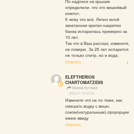
По надписи на крышке 
определили. что это вишнёвый 
компот.

К чему это всё. Лично мной 
закатанная крепко-накрепко 
банка испарилась примерно за 
10 лет.

Так что в Ваш рассказ, извините, 
не поверю. За 25 лет испарится 
не только спитр, но и вода.
Ответить
1
ELEFTHERIOS
CHARTOMATZIDIS
Ирина Кутовая
2022.07.13 00:26
Извините что не по теме, как 
смешать водку с вишн. 
соком(натуральным),пророрции 
имею ввиду
Ответить