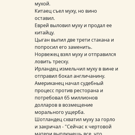
мухой.
Китаец съел муху, но вино
оставил.
Еврей выловил муху и продал ее
китайцу.
Цыган выпил две трети стакана и
попросил его заменить.
Норвежец взял муху и отправился
ловить треску.
Ирландец измельчил муху в вине и
отправил бокал англичанину.
Американец начал судебный
процесс против ресторана и
потребовал 65 миллионов
долларов в возмещение
морального ущерба.
Шотландец схватил муху за горло
и закричал - "Сейчас к чертовой
матери выплюнешь все, что