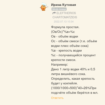
Ирина Кутовая
Шеф-повар
ELEFTHERIOS
CHARTOMATZIDIS
2022.07.13 10:34
Формула простая.

(Ов/Ос)*%в=%с

Ов - объём водки

Ос - объём смеси (т.е. объём 
водки плюс объём сока)

%в - крепость водки

%с - получающийся процент 
крепости смеси.

Например:

Дано 1 литр водки 40% и 0,5 
литра вишнёвого сока. 
Определить, какая крепость 
будет у коктейля.

(1000/1000+500)*40=26%При 
подсчёте объём берётся в мл.
Ответить