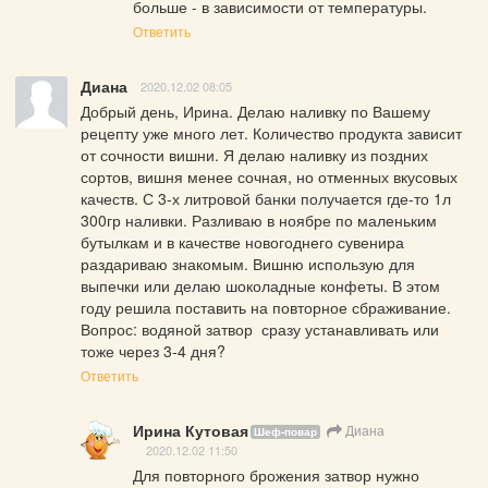
больше - в зависимости от температуры.
Ответить
Диана
2020.12.02 08:05
Добрый день, Ирина. Делаю наливку по Вашему 
рецепту уже много лет. Количество продукта зависит 
от сочности вишни. Я делаю наливку из поздних 
сортов, вишня менее сочная, но отменных вкусовых 
качеств. С 3-х литровой банки получается где-то 1л 
300гр наливки. Разливаю в ноябре по маленьким 
бутылкам и в качестве новогоднего сувенира 
раздариваю знакомым. Вишню использую для 
выпечки или делаю шоколадные конфеты. В этом 
году решила поставить на повторное сбраживание. 
Вопрос: водяной затвор  сразу устанавливать или 
тоже через 3-4 дня?
Ответить
Ирина Кутовая
Диана
Шеф-повар
2020.12.02 11:50
Для повторного брожения затвор нужно 