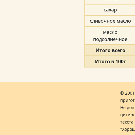
сахар
сливочное масло
масло
подсолнечное
Итого всего
Итого в 100г
© 2001
пригот
Не доп
цитиро
текста
"Хорош