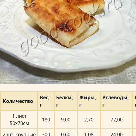
Вес,
Белки,
Жиры,
Углеводы,
Количество
г
г
г
г
1 лист
180
9,00
2,70
72,00
50х70см
2 шт, крупные
300
0,60
1,08
24,00