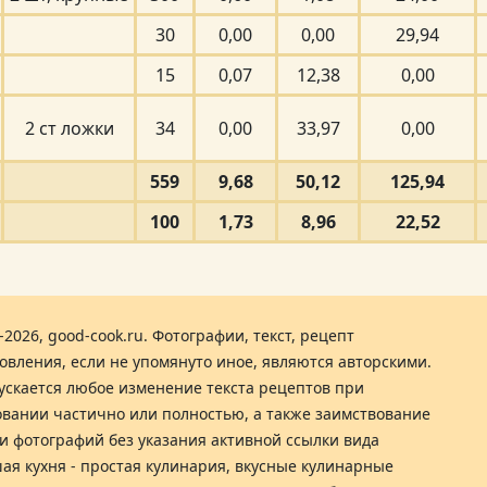
30
0,00
0,00
29,94
15
0,07
12,38
0,00
2 ст ложки
34
0,00
33,97
0,00
559
9,68
50,12
125,94
100
1,73
8,96
22,52
-2026, good-cook.ru. Фотографии, текст, рецепт
овления, если не упомянуто иное, являются авторскими.
ускается любое изменение текста рецептов при
вании частично или полностью, а также заимствование
 и фотографий без указания активной ссылки вида
ая кухня - простая кулинария, вкусные кулинарные