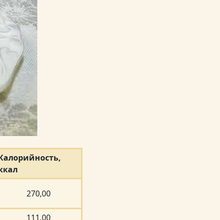
Калорийность,
ккал
270,00
111,00