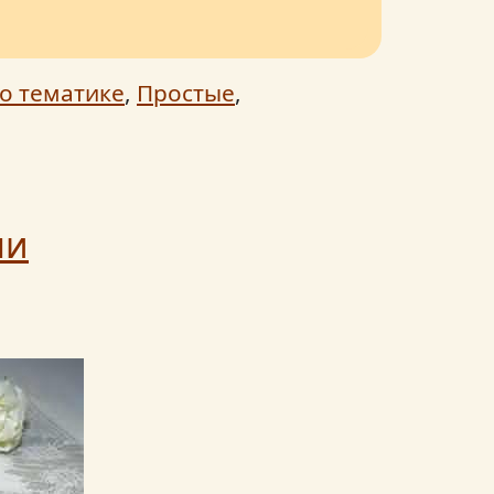
о тематике
,
Простые
,
ми