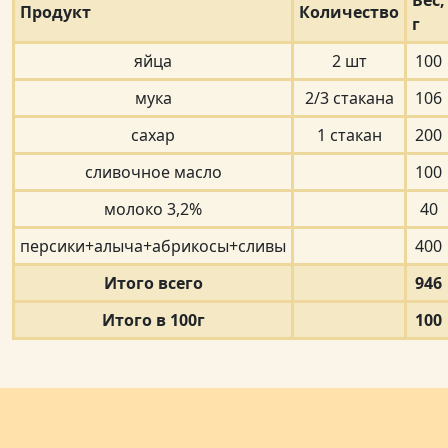
Вес,
Продукт
Количество
г
яйца
2 шт
100
мука
2/3 стакана
106
сахар
1 стакан
200
сливочное масло
100
молоко 3,2%
40
персики+алыча+абрикосы+сливы
400
Итого всего
946
Итого в 100г
100