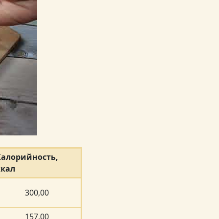
Калорийность,
ккал
300,00
157,00