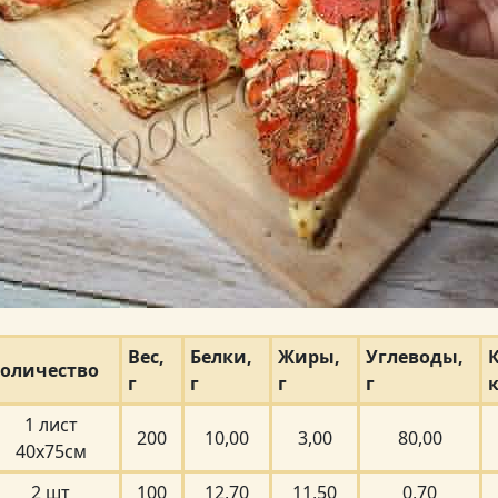
Вес,
Белки,
Жиры,
Углеводы,
оличество
г
г
г
г
1 лист
200
10,00
3,00
80,00
40х75см
2 шт
100
12,70
11,50
0,70