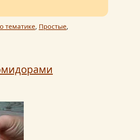
о тематике
,
Простые
,
помидорами