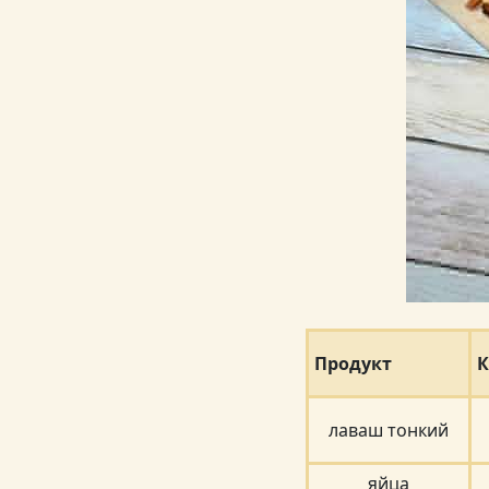
Продукт
К
лаваш тонкий
яйца