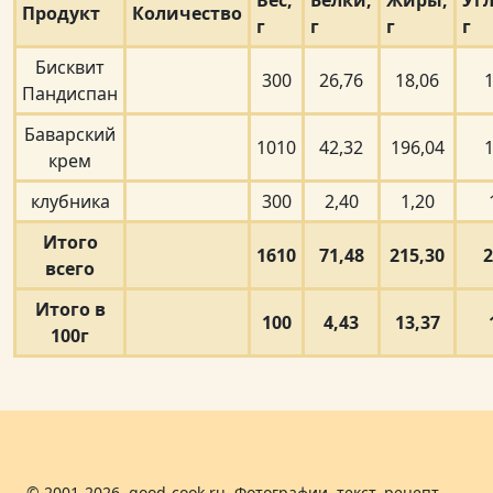
Вес,
Белки,
Жиры,
Уг
Продукт
Количество
г
г
г
г
Бисквит
300
26,76
18,06
1
Пандиспан
Баварский
1010
42,32
196,04
1
крем
клубника
300
2,40
1,20
Итого
1610
71,48
215,30
2
всего
Итого в
100
4,43
13,37
100г
© 2001-2026, good-cook.ru. Фотографии, текст, рецепт