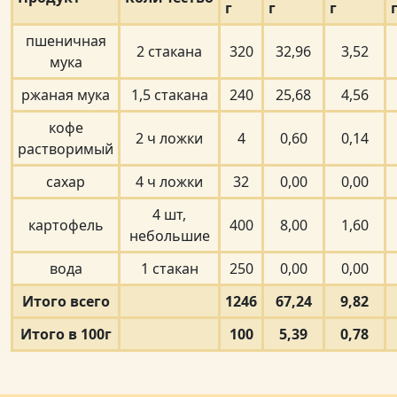
г
г
г
пшеничная
2 стакана
320
32,96
3,52
мука
ржаная мука
1,5 стакана
240
25,68
4,56
кофе
2 ч ложки
4
0,60
0,14
растворимый
сахар
4 ч ложки
32
0,00
0,00
4 шт,
картофель
400
8,00
1,60
небольшие
вода
1 стакан
250
0,00
0,00
Итого всего
1246
67,24
9,82
Итого в 100г
100
5,39
0,78