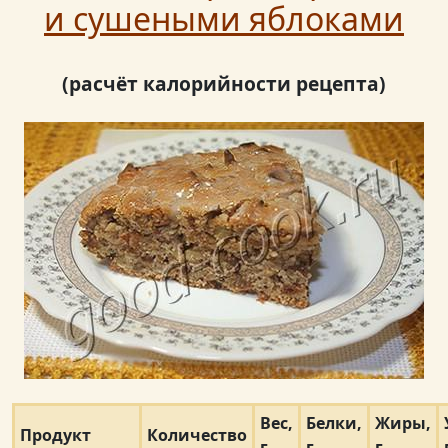
и сушеными яблоками
(расчёт калорийности рецепта)
Вес,
Белки,
Жиры,
Продукт
Количество
г
г
г