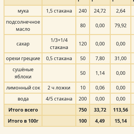
мука
1,5 стакана
240
24,72
2,64
подсолнечное
80
0,00
79,92
масло
1/3+1/4
сахар
120
0,00
0,00
стакана
орехи грецкие
0,5 стакана
50
7,80
31,00
сушёные
50
1,14
0,00
яблоки
лимонный сок
2 ч ложки
10
0,06
0,00
вода
4/5 стакана
200
0,00
0,00
Итого всего
750
33,72
113,56
Итого в 100г
100
4,49
15,14