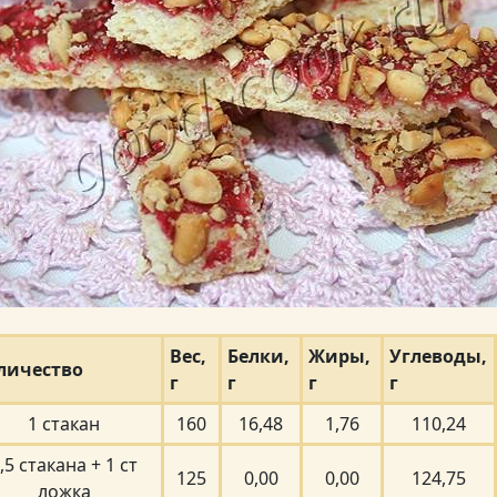
Вес,
Белки,
Жиры,
Углеводы,
личество
г
г
г
г
1 стакан
160
16,48
1,76
110,24
,5 стакана + 1 ст
125
0,00
0,00
124,75
ложка