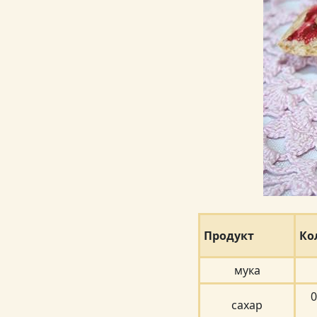
Продукт
Ко
мука
0
сахар