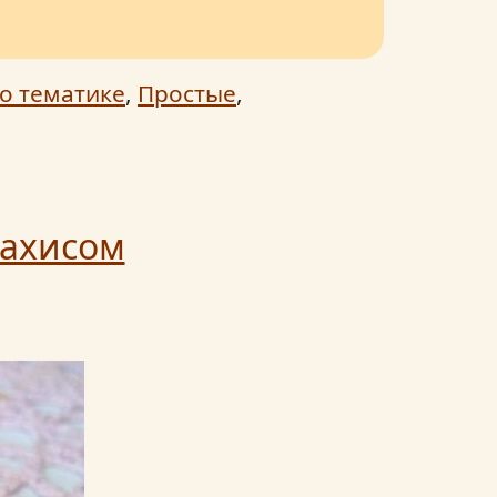
о тематике
,
Простые
,
рахисом