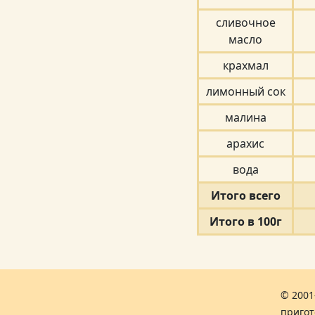
сливочное
масло
крахмал
лимонный сок
малина
арахис
вода
Итого всего
Итого в 100г
© 2001
пригот