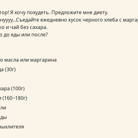
тор! Я хочу похудеть. Предложите мне диету.
ннуууу...Съедайте ежедневно кусок черного хлеба с марг
о и чай без сахара.
то до еды или после?
го масла или маргарина
а (30г)
хара (100г)
 (160~180г)
оли
оды
зрыхлителя