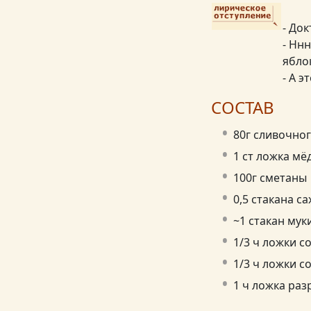
- Док
- Нн
яблок
- А э
СОСТАВ
80г сливочно
1 ст ложка мёд
100г сметаны
0,5 стакана са
~1 стакан муки
1/3 ч ложки с
1/3 ч ложки с
1 ч ложка ра