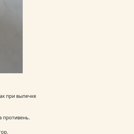
как при выпечке
а противень.
тор.