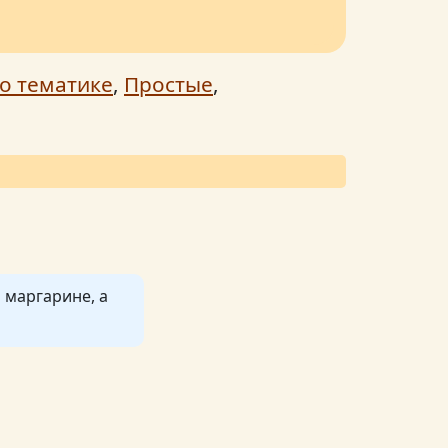
о тематике
,
Простые
,
 маргарине, а
ченья ушли за
масла. И что