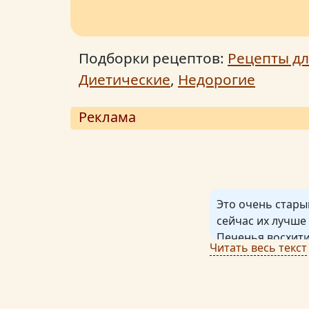
Подборки рецептов:
Рецепты дл
Диетические
,
Недорогие
Реклама
Это очень стары
сейчас их лучше
Печенья восхити
Читать весь текст
Мои балованные 
несколько минут
Печенья пышные 
важно - они долг