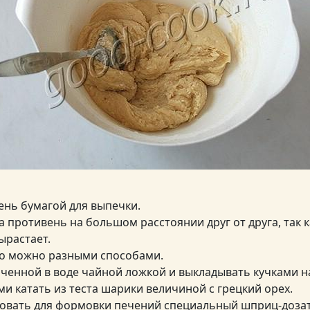
ень бумагой для выпечки.
а противень на большом расстоянии друг от друга, так 
ырастает.
то можно разными способами.
моченной в воде чайной ложкой и выкладывать кучками н
и катать из теста шарики величиной с грецкий орех.
овать для формовки печений специальный шприц-доза