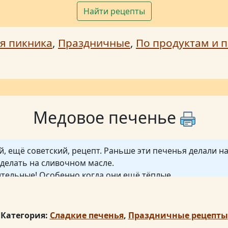
Найти рецепты
я пикника
,
Праздничные
,
По продуктам и п
Медовое печенье
й, ещё советский, рецепт. Раньше эти печенья делали на
 делать на сливочном масле.
тельные! Особенно когда они ещё тёплые.
дети уже давно пресытились моей выпечкой. Но эти пе
.
и мягкие. У них прекрасный аромат мёда и сливочного 
Категория:
Сладкие печенья
,
Праздничные рецепты
о не черствеют.