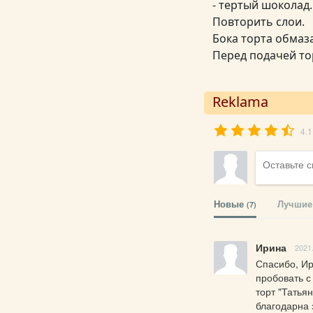
- тертый шоколад.
Повторить слои.
Бока торта обмаз
Перед подачей то
Reklama
4.1
Новые
Лучшие
(7)
Ирина
2021
Спасибо, Ир
пробовать с 
торт "Татья
благодарна з