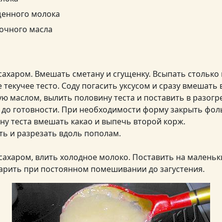
ущенного молока
вочного масла
сахаром. Вмешать сметану и сгущенку. Всыпать столько
 текучее тесто. Соду погасить уксусом и сразу вмешать в
ю маслом, вылить половину теста и поставить в разогр
ь до готовности. При необходимости форму закрыть фол
ну теста вмешать какао и выпечь второй корж.
ть и разрезать вдоль пополам.
 сахаром, влить холодное молоко. Поставить на маленьк
арить при постоянном помешивании до загустения.