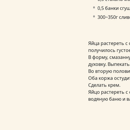
0,5 банки сг
300~350г сли
Яйца растереть с 
получилось густое
В форму, смазанну
духовку. Выпекат
Во вторую полови
Оба коржа остуди
Сделать крем.
Яйцо растереть с
водяную баню и в