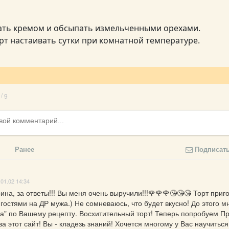
ать кремом и обсыпать измельченными орехами.
рт настаивать сутки при комнатной температуре.
/
9
Ранее
Подписат
.01.02 14:34
ина, за ответы!!! Вы меня очень выручили!!!🌹🌹🌹😘😘😘 Торт приго
гостями на ДР мужа.) Не сомневаюсь, что будет вкусно! До этого мн
на" по Вашему рецепту. Восхитительный торт! Теперь попробуем Пр
а этот сайт! Вы - кладезь знаний! Хочется многому у Вас научиться,