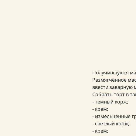
Получившуюся мас
Размягченное мас
ввести заварную м
Собрать торт в та
- темный корж;
- крем;
- измельченные г
- светлый корж;
- крем;