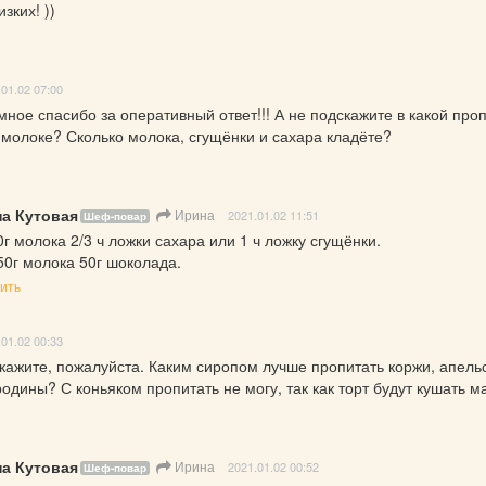
зких! ))
.01.02 07:00
мное спасибо за оперативный ответ!!! А не подскажите в какой проп
 молоке? Сколько молока, сгущёнки и сахара кладёте?
а Кутовая
Ирина
2021.01.02 11:51
Шеф-повар
г молока 2/3 ч ложки сахара или 1 ч ложку сгущёнки.

50г молока 50г шоколада.
ить
.01.02 00:33
кажите, пожалуйста. Каким сиропом лучше пропитать коржи, апельс
одины? С коньяком пропитать не могу, так как торт будут кушать м
а Кутовая
Ирина
2021.01.02 00:52
Шеф-повар