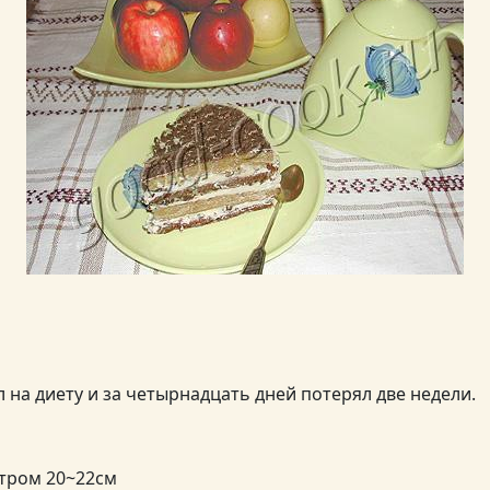
ем на помадке по отдельности. А вот симбиоз этих крем
 и не ожидала.
лось, что прослаивать торт орехами значительно вкусне
 даже не предполагала, что слой шоколада внутри торта
бычно шоколад натирается поверх торта, как украшение. 
есьма существенную пикантность торту.
л на диету и за четырнадцать дней потерял две недели.
тром 20~22см