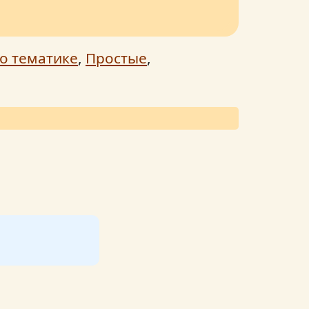
о тематике
,
Простые
,
ем на сгущенке