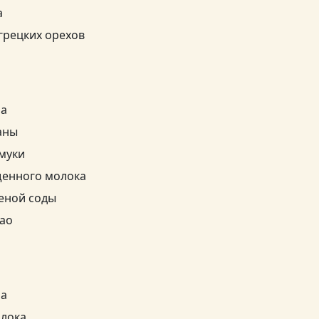
а
 грецких орехов
ра
аны
 муки
ущенного молока
шеной соды
као
ра
олока