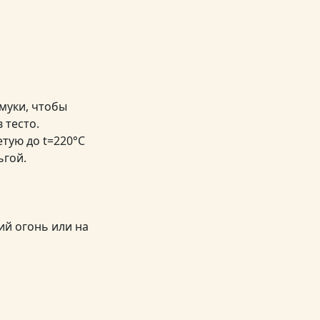
 муки, чтобы
 тесто.
етую до t=220°С
ьгой.
ий огонь или на