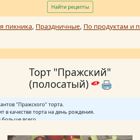
Найти рецепты
я пикника
,
Праздничные
,
По продуктам и п
Торт "Пражский"
(полосатый)
иантов "Пражского" торта.
т в качестве торта на день рождения.
 больше всего.
чается веселенькая расцветочка на срезе.
 необычайно нежный. Он вышел гораздо вкуснее, чем кр