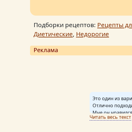
Подборки рецептов:
Рецепты дл
Диетические
,
Недорогие
Реклама
Это один из вар
Отлично подходи
Мне он нравился
Читать весь текст
Во-первых, полу
Во-вторых, крем