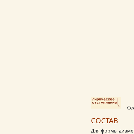
или заварной кр
результат, что я
В-третьих оказа
орехи в тесто.
И в-четвертых я
улучшит вкус. О
внутри придал в
Се
СОСТАВ
Для формы диаме