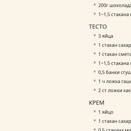
200г шоколад
1~1,5 стакана
ТЕСТО
3 яйца
1 стакан саха
1 стакан смет
1~1,5 стакана
0,5 банки сг
1 ч ложка га
2 ст ложки ка
КРЕМ
1 яйцо
1 стакан саха
0,5 стакана м