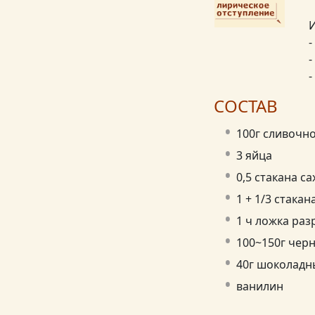
И
-
-
-
СОСТАВ
100г сливочн
3 яйца
0,5 стакана са
1 + 1/3 стакан
1 ч ложка ра
100~150г черн
40г шоколадн
ванилин