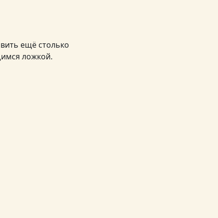
авить ещё столько
щимся ложкой.