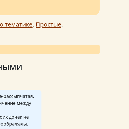
о тематике
,
Простые
,
дными
е-рассыпчатая.
ничение между
моих дочек не
воображалы,