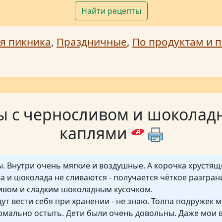
Найти рецепты
я пикника
,
Праздничные
,
По продуктам и п
ы с черносливом и шокола
каплями
. Внутри очень мягкие и воздушные. А корочка хрустящ
а и шоколада не сливаются - получается чёткое разгра
ивом и сладким шоколадным кусочком.
дут вести себя при хранении - не знаю. Толпа подружек 
рмально остыть. Дети были очень довольны. Даже мои 