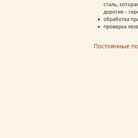
сталь, котора
дорогие – се
обработка при
проверка лезв
Постоянные по