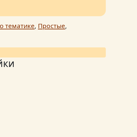
о тематике
,
Простые
,
йки