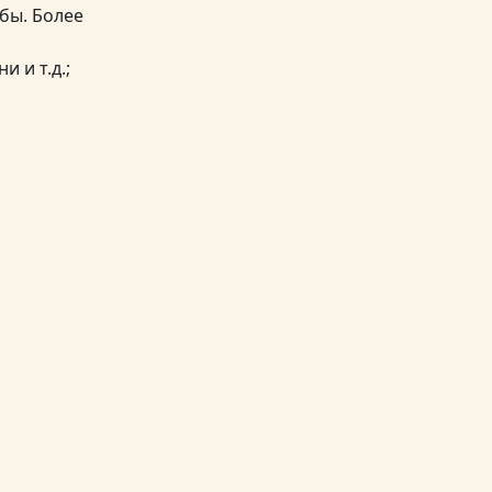
жбы. Более
 и т.д.;