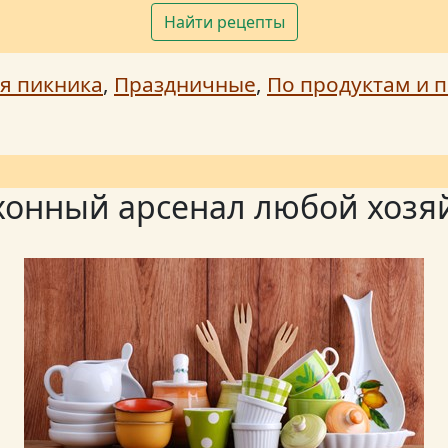
Найти рецепты
я пикника
,
Праздничные
,
По продуктам и п
хонный арсенал любой хозя