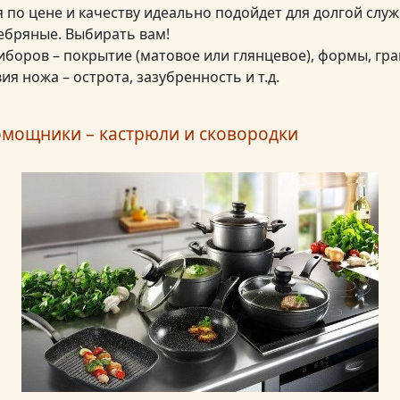
я по цене и качеству идеально подойдет для долгой слу
ребряные. Выбирать вам!
боров – покрытие (матовое или глянцевое), формы, грани
ия ножа – острота, зазубренность и т.д.
мощники – кастрюли и сковородки