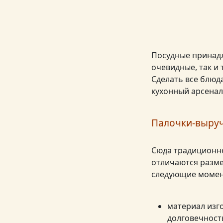
Посудные принадл
очевидные, так и 
Сделать все блю
кухонный арсенал
Палочки-выруч
Сюда традиционно
отличаются разме
следующие момен
материал изго
долговечност