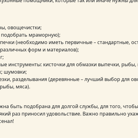
ухонные помощники, которые так или иначе нужны дл
ры, овощечистки;
е подобрать мраморную);
печки (необходимо иметь первичные – стандартные, ос
 различных форм и материалов);
г;
ые инструменты: кисточки для обмазки выпечки, рыбы, 
к; шумовки;
езки, разделывания (деревянные – лучший выбор для ов
рыбы, мяса).
жна быть подобрана для долгой службы, для того, чтоб
який раз приносил удовольствие. Важно правильно уха
сенал!