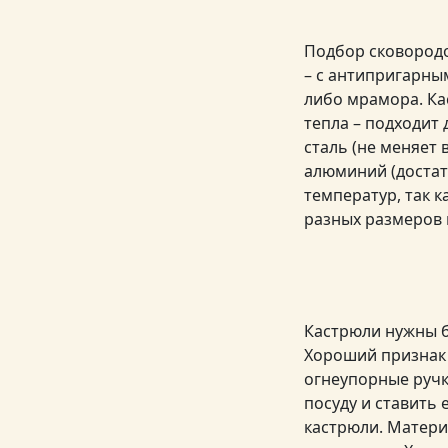
Подбор сковородо
– с антипригарны
либо мрамора. Ка
тепла – подходит
сталь (не меняет 
алюминий (достат
температур, так к
разных размеров 
Кастрюли нужны б
Хороший признак 
огнеупорные ручк
посуду и ставить 
кастрюли. Матери