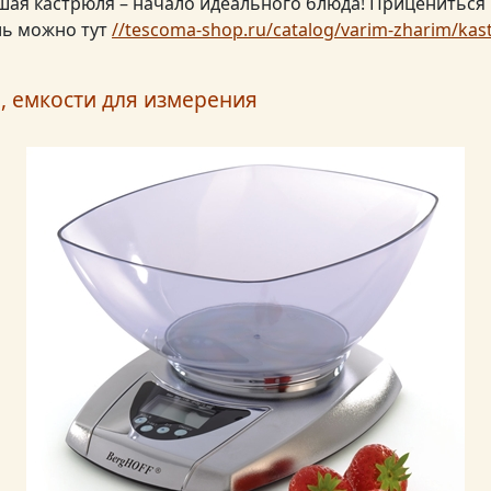
шая кастрюля – начало идеального блюда! Прицениться
ль можно тут
//tescoma-shop.ru/catalog/varim-zharim/kast
, емкости для измерения