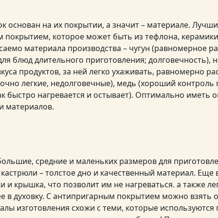
к основан на их покрытии, а значит – материале. Лучш
м покрытием, которое может быть из тефлона, керамики,
саемо материала производства – чугун (равномерное р
 для блюд длительного приготовления; долговечность),
вкуса продуктов, за ней легко ухаживать, равномерно ра
очно легкие, недолговечные), медь (хороший контроль
ак быстро нагревается и остывает). Оптимально иметь 
и материалов.
ольшие, средние и маленьких размеров для приготовле
кастрюли – толстое дно и качественный материал. Еще 
и и крышка, что позволит им не нагреваться. а также л
ее в духовку. С антипригарным покрытием можно взять о
алы изготовления схожи с теми, которые используются