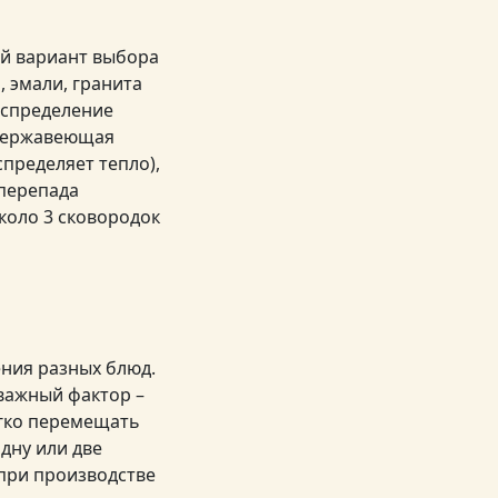
ий вариант выбора
 эмали, гранита
аспределение
 нержавеющая
спределяет тепло),
 перепада
около 3 сковородок
ния разных блюд.
важный фактор –
егко перемещать
дну или две
 при производстве