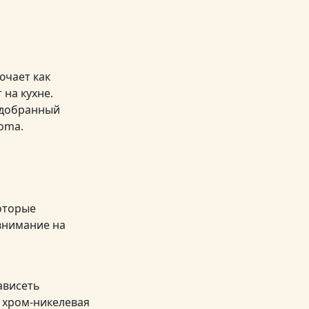
ючает как
 на кухне.
одобранный
oma.
оторые
внимание на
зависеть
 хром-никелевая