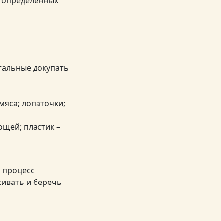
я определенных
тальные докупать
мяса; лопаточки;
ощей; пластик –
ы процесс
живать и беречь