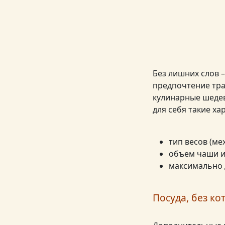
Без лишних слов 
предпочтение тра
кулинарные шедев
для себя такие ха
тип весов (ме
объем чаши и
максимально 
Посуда, без ко