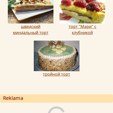
шведский
торт "Мари" с
миндальный торт
клубникой
тройной торт
Reklama