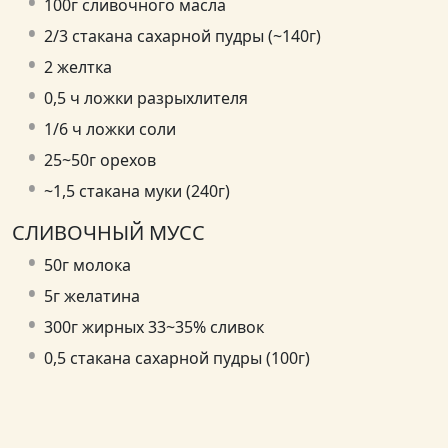
100г сливочного масла
2/3 стакана сахарной пудры (~140г)
2 желтка
0,5 ч ложки разрыхлителя
1/6 ч ложки соли
25~50г орехов
~1,5 стакана муки (240г)
СЛИВОЧНЫЙ МУСС
50г молока
5г желатина
300г жирных 33~35% сливок
0,5 стакана сахарной пудры (100г)