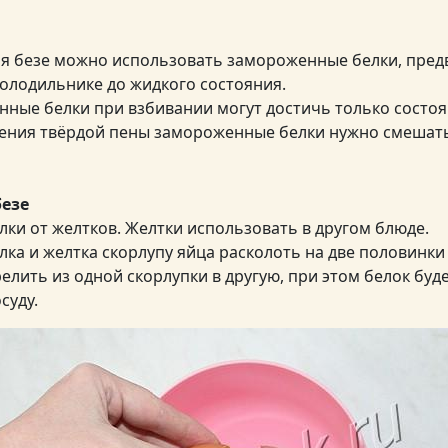
я безе можно использовать замороженные белки, пре
холодильнике до жидкого состояния.
ные белки при взбивании могут достичь только состоя
чения твёрдой пены замороженные белки нужно смешать
безе
лки от желтков. Желтки использовать в другом блюде.
лка и желтка скорлупу яйца расколоть на две половинки
елить из одной скорлупки в другую, при этом белок буде
суду.