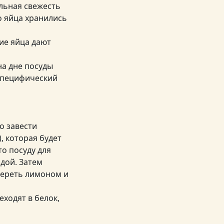
льная свежесть
то яйца хранились
ие яйца дают
на дне посуды
 специфический
о завести
, которая будет
то посуду для
дой. Затем
тереть лимоном и
ходят в белок,