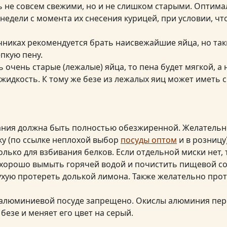
 не совсем свежими, но и не слишком старыми. Оптима
3 недели с момента их снесения курицей, при условии, ч
чниках рекомендуется брать наисвежайшие яйца, но так
епкую пену.
 очень старые (лежалые) яйца, то пена будет мягкой, а 
 жидкость. К тому же безе из лежалых яиц может иметь
ания должна быть полностью обезжиренной. Желательн
у (по ссылке неплохой выбор
посуды оптом
и в розницу)
лько для взбивания белков. Если отдельной миски нет, 
хорошо вымыть горячей водой и почистить пищевой со
ухую протереть долькой лимона. Также желательно про
 алюминиевой посуде запрещено. Окислы алюминия пере
 безе и меняет его цвет на серый.