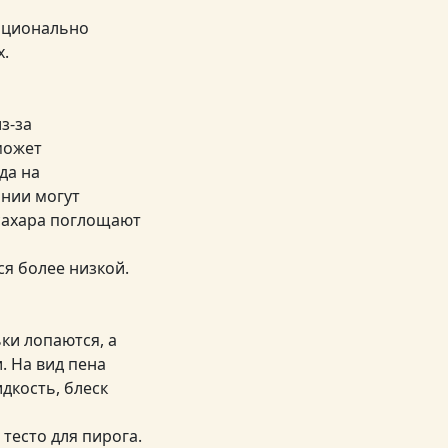
орционально
х.
з-за
может
да на
ании могут
 сахара поглощают
ся более низкой.
ки лопаются, а
. На вид пена
дкость, блеск
 тесто для пирога.