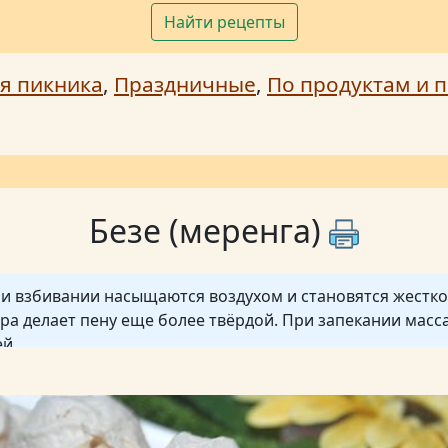
Найти рецепты
я пикника
,
Праздничные
,
По продуктам и п
Безе (меренга)
и взбивании насыщаются воздухом и становятся жестко
ра делает пену еще более твёрдой. При запекании масс
ей.
ый материал для различных тортов и печений.
ресуетесь теорией, то первую часть рецепта можно проп