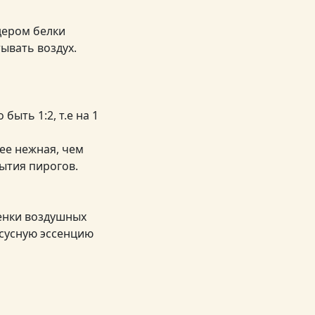
дером белки
тывать воздух.
ыть 1:2, т.е на 1
ее нежная, чем
рытия пирогов.
тенки воздушных
ксусную эссенцию