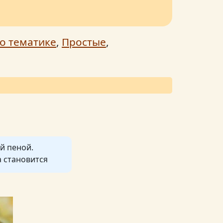
о тематике
,
Простые
,
й пеной.
а становится
устить.