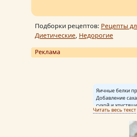
Подборки рецептов:
Рецепты дл
Диетические
,
Недорогие
Реклама
Яичные белки пр
Добавление саха
сухой и хрустящ
Читать весь текст
Безе - прекрасн
Если вы не инте