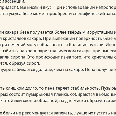
ной эссенции.
придаст безе кислый вкус. При использовании непроп
тва уксуса безе может приобрести специфический запа
и сахара безе получается более твёрдым и хрустящим и
 кристаллов сахара. При выпекании поверхность безе 
утри печений могут образоваться большие пузыри. Иног
, взбитых на крепнокристаллическом сахаре, при выпек
апли сиропа. Это происходит из-за того, что кристаллы
тся, образуя сироп.
пудре взбивается дольше, чем на сахаре. Пена получает
ть слишком долго, то пена теряет стабильность. Пузырь
орых состоит пузырьковая плёнка, собираются в комочки
тчатой или хлопьеобразной, на дне миски образуется жи
 белки не рекомендуется запекать, лучше их пустить на