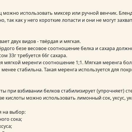
ц можно использовать миксер или ручной венчик. Блен
, так как у него короткие лопасти и они не могут захва
вает двух видов - твёрдая и мягкая.
рдого безе весовое соотношение белка и сахара должно б
ом 33г требуется 66г сахара.
я мягкой меренги соотношение 1;1. Мягкая меренга бол
а менее стабильна. Такая меренга используется для пок
ты при взбивании белков стабилизирует (упрочняет) с
тве кислоты можно использовать лимонный сок, уксус, у
я на выбор:
ного сока;
ксуса;