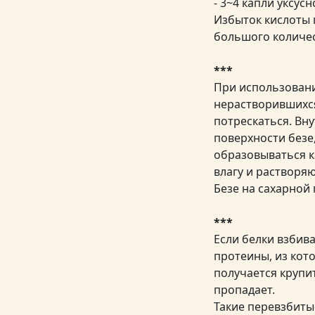
- 3~4 капли уксус
Избыток кислоты 
большого количес
***
При использовани
нерастворившихся
потрескаться. Вн
поверхности безе
образовываться к
влагу и растворяю
Безе на сахарной 
***
Если белки взбива
протеины, из кот
получается крупи
пропадает.
Такие перевзбитые