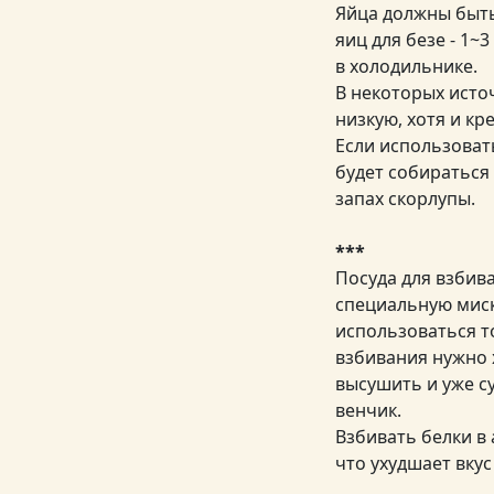
Яйца должны быть
яиц для безе - 1~
в холодильнике.
В некоторых исто
низкую, хотя и кр
Если использовать
будет собираться
запах скорлупы.
***
Посуда для взбив
специальную миск
использоваться то
взбивания нужно 
высушить и уже с
венчик.
Взбивать белки в
что ухудшает вкус