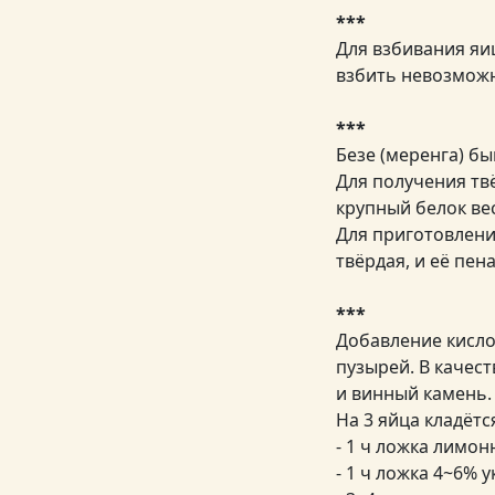
***
Для взбивания яи
взбить невозможно
***
Безе (меренга) бы
Для получения твё
крупный белок вес
Для приготовлени
твёрдая, и её пен
***
Добавление кисло
пузырей. В качес
и винный камень.
На 3 яйца кладётс
- 1 ч ложка лимон
- 1 ч ложка 4~6% у