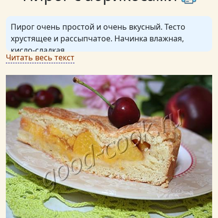
Пирог очень простой и очень вкусный. Тесто
хрустящее и рассыпчатое. Начинка влажная,
кисло-сладкая.
Читать весь текст
Важно съесть этот пирог в день приготовления,
иначе начинка размачивает нижний слой теста.
Вместо абрикосов можно взять любые другие не
слишком сочные ягоды или фрукты.