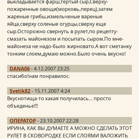
выкладывается фарш,тертый сыр,Сверху-
пожаренные овощи(морковь,перец),затем
жареные грибы,измельченые вареные
яйца,сверху соленые огурцы,сверху еще
сыр.Осторожно свернуть в рулет,по рецепту-
смазать майонезом и посыпать сыром.По мне-
майонеза не надо-было жирновато.А вот сметанку
тонким слоем,думаю можно.Было очень вкусно!
DANA06
- 4.12.2007 23:25
спасибо!нам понравилос.
Svetik82
- 15.11.2007 4:24
Вкуснотища-то какая получилась... просто
объеденье!!!
ОПЕРАТОР
- 23.10.2007 22:28
ИРИНА, КАК ВЫ ДУМАЕТЕ А МОЖНО СДЕЛАТЬ ЭТОТ
РУЛЕТ В СКОВОРОДКЕ ЕСЛИ СЛОЯМИ ВАЛОЖИТЬ