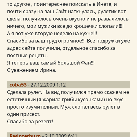
то другое , поинтереснее поискать в Инете, и
почти сразу на ваш Сайт наткнулась, рулетик вот
сдела, получилось очень вкусно и не развалилось
ничего, мои мужики все до крошечки слопали!!!!
А я вот уже вторую неделю на кухне!!!
Спасибо за ваш труд огромное!!! Все подружки уже
адрес сайта получили, отдельное спасибо за
постные рецеты.
Я теперь ваш самый большой Фан!!!
С уважением Ирина.
coba53
- 27.12.2009 1:12
Сделала рулет. На вид получился прямо скажем не
естетичныи (я жарила грибы кусочками) но вкус -
просто изумителныи. Муж слопал весь рулет в
один присест.
Спасибо за резепт!
Rwinterburn
- 2.10.2009 6:41