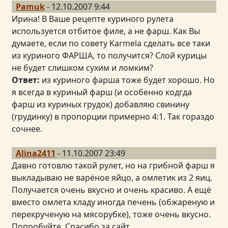
Pamuk
- 12.10.2007 9:44
Ирина! В Ваше рецепте куриного рулета
используется отбитое филе, а не фарш. Как Вы
думаете, если по совету Karmela сделать все таки
из куриного ФАРША, то получится? Слой курицы
не будет слишком сухим и ломким?
Ответ:
из куриного фарша тоже будет хорошо. Но
я всегда в куриный фарш (и особенно кодгда
фарш из куриных грудок) добавляю свинину
(грудинку) в пропорции примерно 4:1. Так гораздо
сочнее.
Alina2411
- 11.10.2007 23:49
Давно готовлю такой рулет, но на грибной фарш я
выкладываю не варёное яйцо, а омлетик из 2 яиц.
Получается очень вкусно и очень красиво. А ещё
вместо омлета кладу иногда печень (обжареную и
перекрученую на мясорубке), тоже очень вкусно.
Попробуйте. Спасибо за сайт.