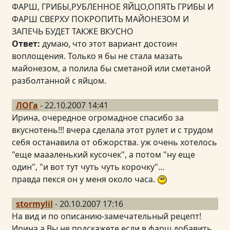
ФАРШ, ГРИБЫ,РУБЛЕННОЕ ЯЙЦО,ОПЯТЬ ГРИБЫ И
ФАРШ СВЕРХУ ПОКРОПИТЬ МАЙОНЕЗОМ И
ЗАПЕЧЬ БУДЕТ ТАКЖЕ ВКУСНО
Ответ:
думаю, что этот вариант достоин
воплощения. Только я бы не стала мазать
майонезом, а полила бы сметаной или сметаной
разболтанной с яйцом.
ЛОГа
- 22.10.2007 14:41
Ирина, очередное огромадное спасибо за
вкуснотень!!! вчера сделала этот рулет и с трудом
себя останавила от обжорства. уж очень хотелось
"еще маааленький кусочек", а потом "ну еще
один", "и вот тут чуть чуть корочку"...
правда пекся он у меня около часа.
stormylil
- 20.10.2007 17:16
На вид и по описанию-замечательный рецепт!
Ирина,а Вы не подскажете,если в фарш добавить