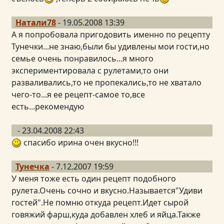
Натали78
- 19.05.2008 13:39
А я попробовала пригодовить именно по рецепту
Тунечки...не знаю,были бы удивлены мои гости,но
семье очень понравилось...я много
экспериментировала с рулетами,то они
разваливались,то не пропекались,то не хватало
чего-то...я ее рецепт-самое то,все
есть...рекомендую
- 23.04.2008 22:43
спасибо ирина очен вкусно!!!
Тунечка
- 7.12.2007 19:59
У меня тоже есть один рецепт подобного
рулета.Очень сочно и вкусно.Называется"Удиви
гостей".Не помню откуда рецепт.Идет сырой
говяжий фарш,куда добавлен хлеб и яйца.Также