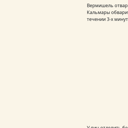
Вермишель отвари
Кальмары обварит
течении 3-х минут
У яиц отделить бе