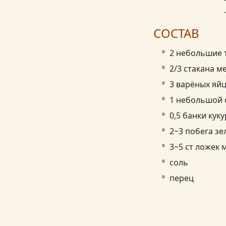
СОСТАВ
2 небольшие 
2/3 стакана м
3 варёных яй
1 небольшой с
0,5 банки куку
2~3 побега зе
3~5 ст ложек 
соль
перец