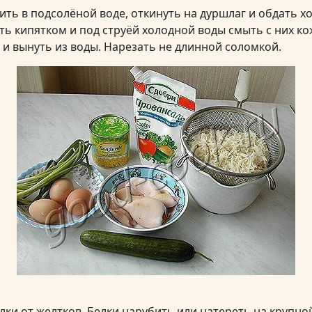
ть в подсолёной воде, откинуть на дуршлаг и обдать х
ь кипятком и под струёй холодной воды смыть с них ко
 и вынуть из воды. Нарезать не длинной соломкой.
лки от желтков. Белки нарубить или натереть на крупно