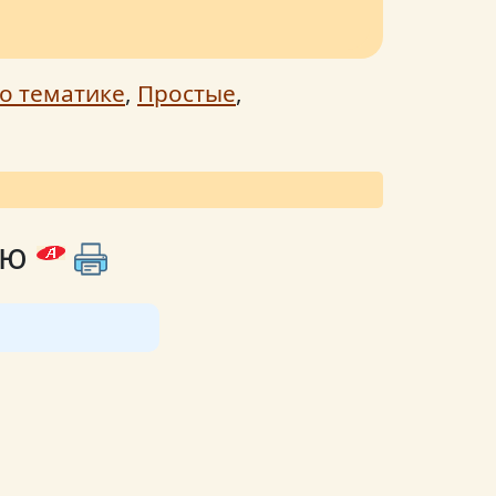
о тематике
,
Простые
,
ью