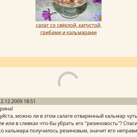
салат со свёклой, капустой,
грибами и кальмарами
12.12.2009 18:51
рина!
уйста, можно ли в этом салате отваренный кальмар чут
 или в сливках что-бы убрать его "резиновость"? Спасиб
о кальмара получилось резиновым, значит его неправи