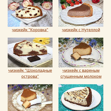
чизкейк "Коровка"
чизкейк с Нутеллой
чизкейк "Шоколадные
чизкейк с вареным
острова"
сгущенным молоком