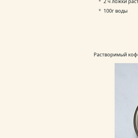
2 ч ложки рас
100г воды
Растворимый кофе