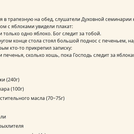
я в трапезную на обед, слушатели Духовной семинарии 
ом с яблоками увидели плакат:
и только одно яблоко. Бог следит за тобой.
ругом конце стола стоял большой поднос с печеньем, на
рым кто-то прикрепил записку:
ри печенья, сколько хошь, пока Господь следит за яблока
ки (240г)
хара (100г)
астительного масла (70~75г)
оли
зрыхлителя