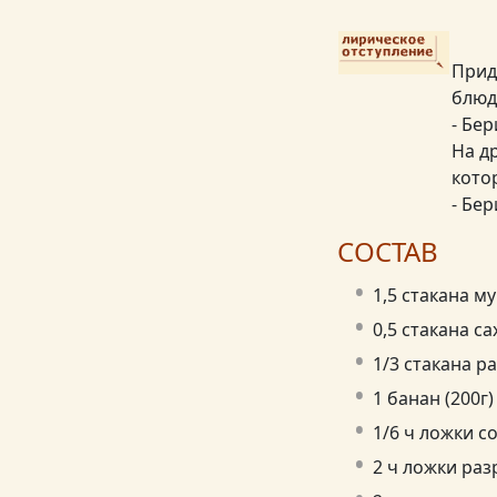
Прид
блюд
- Бер
На д
кото
- Бе
СОСТАВ
1,5 стакана му
0,5 стакана са
1/3 стакана р
1 банан (200г)
1/6 ч ложки с
2 ч ложки ра