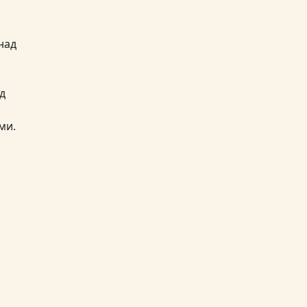
над
д
ми.