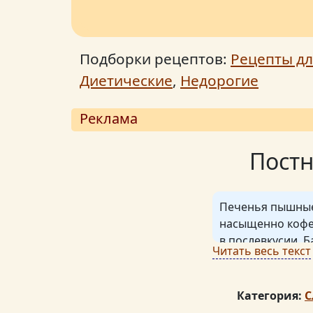
Подборки рецептов:
Рецепты дл
Диетические
,
Недорогие
Реклама
Постн
Печенья пышные,
насыщенно кофей
в послевкусии. Б
Читать весь текст
Печенья при вып
немного трескае
Банан желательн
Категория:
С
блендера нет, т