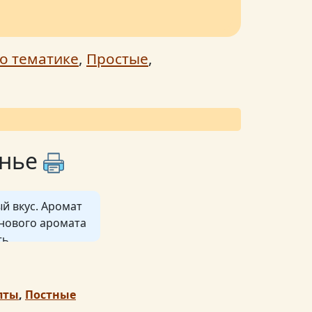
о тематике
,
Простые
,
енье
й вкус. Аромат
анового аромата
ть.
сть печений
 фактура. Если
пты
,
Постные
нь тщательно, до