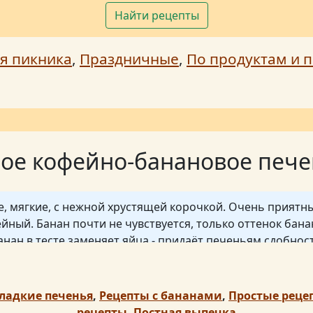
Найти рецепты
я пикника
,
Праздничные
,
По продуктам и п
ое кофейно-банановое печ
 мягкие, с нежной хрустящей корочкой. Очень приятны
ный. Банан почти не чувствуется, только оттенок бан
анан в тесте заменяет яйца - придаёт печеньям сдобнос
екании больше растут вверх, чем в стороны. Поверхно
тся.
о взбить блендером, так у теста будет более однородная
ладкие печенья
,
Рецепты с бананами
,
Простые реце
о банан можно размять вилкой, но разминать нужно оче
рецепты
,
Постная выпечка