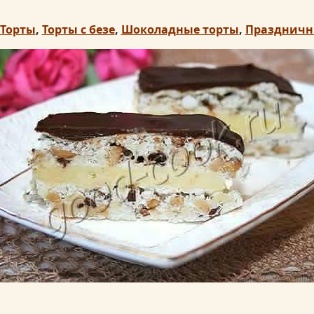
Торты
,
Торты с безе
,
Шоколадные торты
,
Праздничн