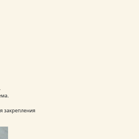
.
ема.
я закрепления