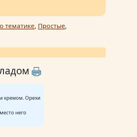
о тематике
,
Простые
,
оладом
им кремом. Орехи
вместо него