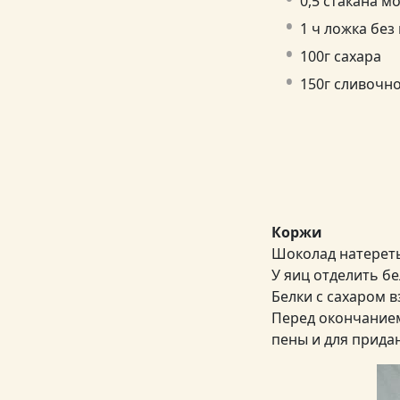
0,5 стакана мо
1 ч ложка без 
100г сахара
150г сливочн
Коржи
Шоколад натереть
У яиц отделить б
Белки с сахаром в
Перед окончанием
пены и для придан