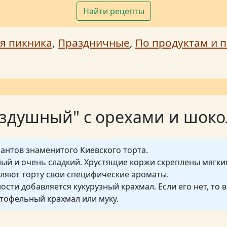
Найти рецепты
я пикника
,
Праздничные
,
По продуктам и п
оздушный" с орехами и шок
иантов знаменитого Киевского торта.
ный и очень сладкий. Хрустящие коржи скреплены мягк
ляют торту свои специфические ароматы.
ости добавляется кукурузный крахмал. Если его нет, то 
тофельный крахмал или муку.