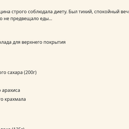
ина строго соблюдала диету. Был тихий, спокойный веч
о не предвещало еды...
олада для верхнего покрытия
го сахара (200г)
о арахиса
го крахмала