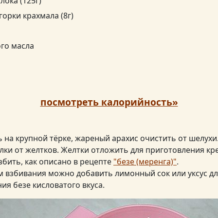
лока (125г)
горки крахмала (8г)
ого масла
посмотреть калорийность»
 на крупной тёрке, жареный арахис очистить от шелухи
елки от желтков. Желтки отложить для приготовления кр
збить, как описано в рецепте
"безе (меренга)"
.
 взбивания можно добавить лимонный сок или уксус дл
ия безе кисловатого вкуса.