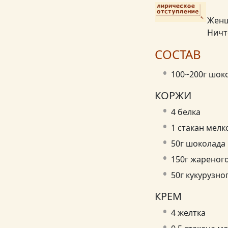
Женщ
Ничт
СОСТАВ
100~200г шок
КОРЖИ
4 белка
1 стакан мелко
50г шоколада
150г жареног
50г кукурузно
КРЕМ
4 желтка