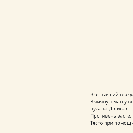
В остывший герку
В яичную массу в
цукаты. Должно по
Противень застел
Тесто при помощи