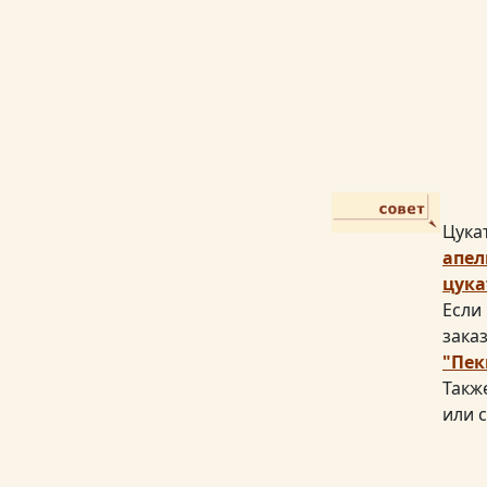
Цука
апел
цук
Если
зака
"Пек
Такж
или 