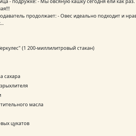
ца - подружке: - Мы овсяную кашку сегодня ели как раз.
ая!!!
одаватель продолжает: - Овес идеально подходит и нра
..
Геркулес" (1 200-миллилитровый стакан)
на сахара
азрыхлителя
и
стительного масла
овых цукатов