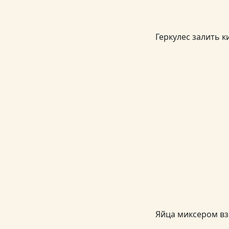
Геркулес залить 
Яйца миксером взб