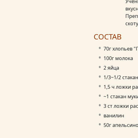
Учени
вкусн
Преп
скоту.
СОСТАВ
70г хлопьев "
100г молока
2 яйца
1/3~1/2 стака
1,5 ч ложки р
~1 стакан мук
3 ст ложки ра
ванилин
50г апельсин