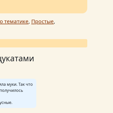
о тематике
,
Простые
,
цукатами
ла муки. Так что
 получилось
усные.