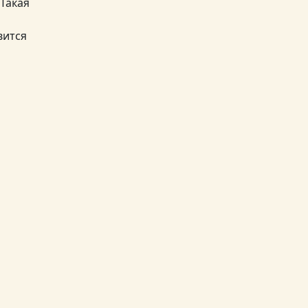
 Такая
вится