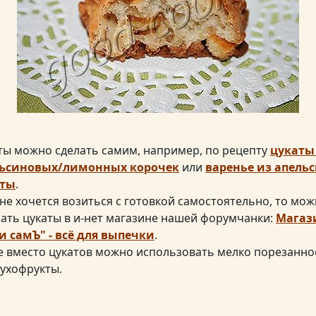
ты можно сделать самим, например, по рецепту
цукаты
ьсиновых/лимонных корочек
или
варенье из апельс
аты
.
 не хочется возиться с готовкой самостоятельно, то мо
зать цукаты в и-нет магазине нашей форумчанки:
Магаз
и самЪ" - всё для выпечки
.
е вместо цукатов можно использовать мелко порезанно
сухофрукты.