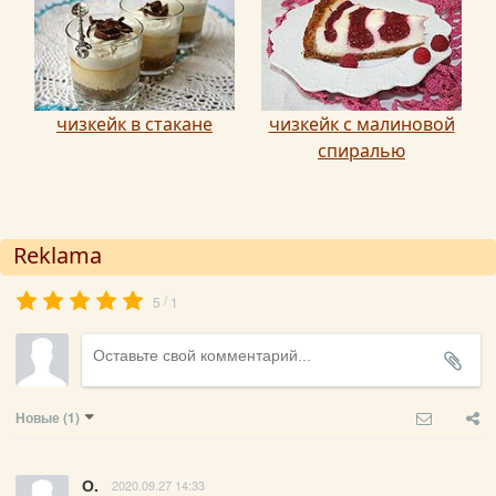
чизкейк в стакане
чизкейк с малиновой
спиралью
Reklama
/
5
1
Новые
(1)
О.
2020.09.27 14:33