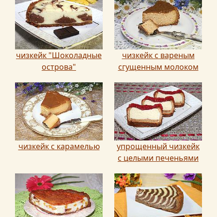
чизкейк "Шоколадные
чизкейк с вареным
острова"
сгущенным молоком
чизкейк с карамелью
упрощенный чизкейк
с целыми печеньями