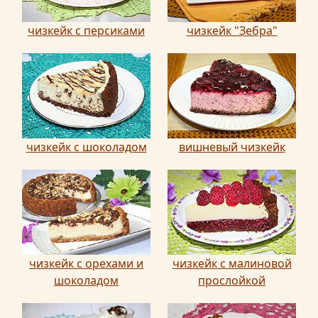
чизкейк с персиками
чизкейк "Зебра"
чизкейк с шоколадом
вишневый чизкейк
чизкейк с орехами и
чизкейк с малиновой
шоколадом
прослойкой