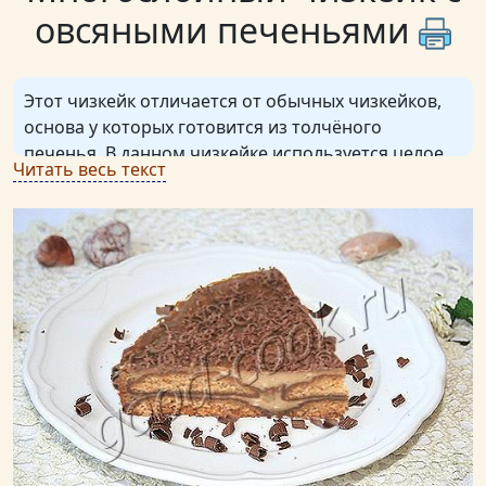
овсяными печеньями
Этот чизкейк отличается от обычных чизкейков,
основа у которых готовится из толчёного
печенья. В данном чизкейке используется целое
Читать весь текст
овсяное печенье.
У чизкейка красивый полосатый срез. Творожный
слой более плотный, чем у обычного чизкейка.
Печенья пропитываются влагой из творога и
перестают быть хрустящими, становясь мягкими,
но не мокрыми. Аромат кофе хорошо сочетается с
ароматом овсяных печений.
При желании кофе можно не добавлять, тогда
слои на срезе у чизкейка будут более
контрастными.