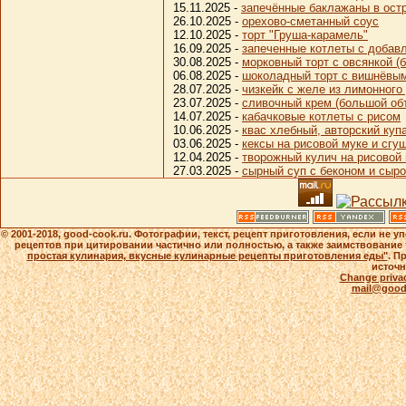
15.11.2025 -
запечённые баклажаны в ост
26.10.2025 -
орехово-сметанный соус
12.10.2025 -
торт "Груша-карамель"
16.09.2025 -
запеченные котлеты с добав
30.08.2025 -
морковный торт с овсянкой (
06.08.2025 -
шоколадный торт с вишнёвы
28.07.2025 -
чизкейк с желе из лимонного
23.07.2025 -
сливочный крем (большой об
14.07.2025 -
кабачковые котлеты с рисом
10.06.2025 -
квас хлебный, авторский куп
03.06.2025 -
кексы на рисовой муке и сг
12.04.2025 -
творожный кулич на рисовой 
27.03.2025 -
сырный суп с беконом и сыро
© 2001-2018, good-cook.ru. Фотографии, текст, рецепт приготовления, если не 
рецептов при цитировании частично или полностью, а также заимствование 
простая кулинария, вкусные кулинарные рецепты приготовления еды"
. П
источн
Change privac
mail@good