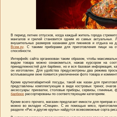
В период летних отпусков, когда каждый житель города стремит
мангалов и грилей становится одним из самых актуальных. 
внушительных размеров казанами для пикников и отдыха на д
Всем.ру
. С такими приборами для приготовления пищи на о
способности.
Интерфейс сайта организован таким образом, чтобы максималь
видом товара можно ознакомиться, нажав курсором на соо
принадлежностей для барбекю, но и вся базовая информация, к
он изготовлен. Для удобства предусмотрены два режима просм
всплывающем окне появится увеличенное фото товара и коммент
Кроме крупногабаритной посуды, такой как казан для приготов
представлены комплектующие в виде костровых треног, очагов
аксессуары: прихватки, столовые приборы, сервизы, глиняные,
барбекю
рассортированы по соответствующим категориям.
Кроме всего прочего, магазин предлагает емкости для приправ и
можно во вкладке «Специи». С их помощью мясо, приготовле
разделе «Рис и другие крупы» найдутся всевозможные сорта риса