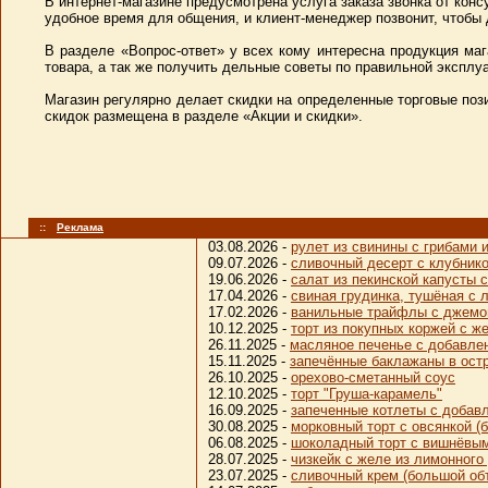
В интернет-магазине предусмотрена услуга заказа звонка от конс
удобное время для общения, и клиент-менеджер позвонит, чтобы
В разделе «Вопрос-ответ» у всех кому интересна продукция ма
товара, а так же получить дельные советы по правильной эксплу
Магазин регулярно делает скидки на определенные торговые поз
скидок размещена в разделе «Акции и скидки».
::
Реклама
03.08.2026 -
рулет из свинины с грибами
09.07.2026 -
сливочный десерт с клубник
19.06.2026 -
салат из пекинской капусты 
17.04.2026 -
свиная грудинка, тушёная с 
17.02.2026 -
ванильные трайфлы с джем
10.12.2025 -
торт из покупных коржей с ж
26.11.2025 -
масляное печенье с добавле
15.11.2025 -
запечённые баклажаны в ост
26.10.2025 -
орехово-сметанный соус
12.10.2025 -
торт "Груша-карамель"
16.09.2025 -
запеченные котлеты с добав
30.08.2025 -
морковный торт с овсянкой (
06.08.2025 -
шоколадный торт с вишнёвы
28.07.2025 -
чизкейк с желе из лимонного
23.07.2025 -
сливочный крем (большой об