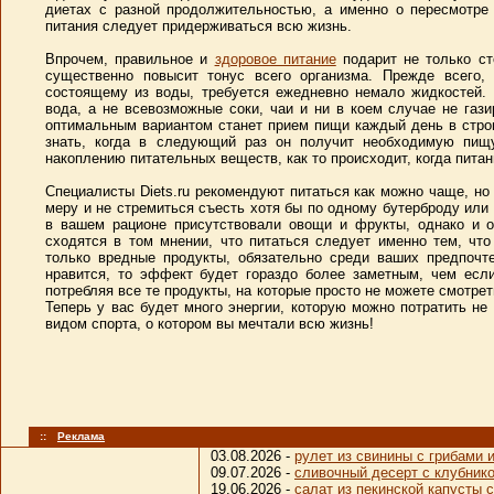
диетах с разной продолжительностью, а именно о пересмотре
питания следует придерживаться всю жизнь.
Впрочем, правильное и
здоровое питание
подарит не только ст
существенно повысит тонус всего организма. Прежде всего,
состоящему из воды, требуется ежедневно немало жидкостей.
вода, а не всевозможные соки, чаи и ни в коем случае не гази
оптимальным вариантом станет прием пищи каждый день в строг
знать, когда в следующий раз он получит необходимую пищ
накоплению питательных веществ, как то происходит, когда питан
Специалисты Diets.ru рекомендуют питаться как можно чаще, н
меру и не стремиться съесть хотя бы по одному бутерброду ил
в вашем рационе присутствовали овощи и фрукты, однако и о
сходятся в том мнении, что питаться следует именно тем, чт
только вредные продукты, обязательно среди ваших предпочте
нравится, то эффект будет гораздо более заметным, чем есл
потребляя все те продукты, на которые просто не можете смотре
Теперь у вас будет много энергии, которую можно потратить не 
видом спорта, о котором вы мечтали всю жизнь!
::
Реклама
03.08.2026 -
рулет из свинины с грибами
09.07.2026 -
сливочный десерт с клубник
19.06.2026 -
салат из пекинской капусты 