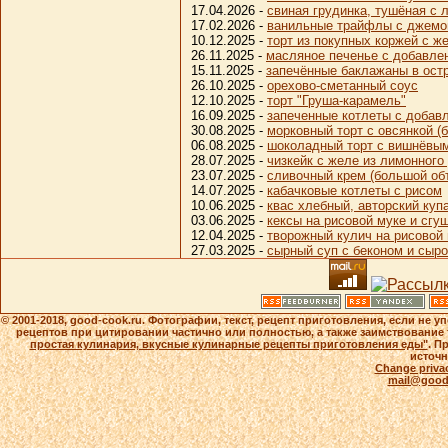
17.04.2026 -
свиная грудинка, тушёная с 
17.02.2026 -
ванильные трайфлы с джем
10.12.2025 -
торт из покупных коржей с ж
26.11.2025 -
масляное печенье с добавле
15.11.2025 -
запечённые баклажаны в ост
26.10.2025 -
орехово-сметанный соус
12.10.2025 -
торт "Груша-карамель"
16.09.2025 -
запеченные котлеты с добав
30.08.2025 -
морковный торт с овсянкой (
06.08.2025 -
шоколадный торт с вишнёвы
28.07.2025 -
чизкейк с желе из лимонного
23.07.2025 -
сливочный крем (большой об
14.07.2025 -
кабачковые котлеты с рисом
10.06.2025 -
квас хлебный, авторский куп
03.06.2025 -
кексы на рисовой муке и сг
12.04.2025 -
творожный кулич на рисовой 
27.03.2025 -
сырный суп с беконом и сыро
© 2001-2018, good-cook.ru. Фотографии, текст, рецепт приготовления, если не 
рецептов при цитировании частично или полностью, а также заимствование 
простая кулинария, вкусные кулинарные рецепты приготовления еды"
. П
источн
Change privac
mail@good