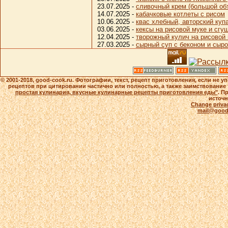
23.07.2025 -
сливочный крем (большой об
14.07.2025 -
кабачковые котлеты с рисом
10.06.2025 -
квас хлебный, авторский куп
03.06.2025 -
кексы на рисовой муке и сг
12.04.2025 -
творожный кулич на рисовой 
27.03.2025 -
сырный суп с беконом и сыро
© 2001-2018, good-cook.ru. Фотографии, текст, рецепт приготовления, если не 
рецептов при цитировании частично или полностью, а также заимствование 
простая кулинария, вкусные кулинарные рецепты приготовления еды"
. П
источн
Change privac
mail@good