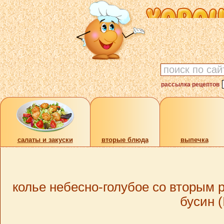
рассылка рецептов
cалаты и закуски
вторые блюда
выпечка
колье небесно-голубое со вторым 
бусин 