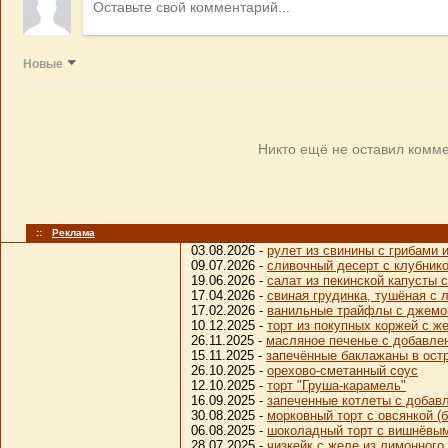
Новые
Никто ещё не оставил комме
::
Реклама
03.08.2026 -
рулет из свинины с грибами
09.07.2026 -
сливочный десерт с клубник
19.06.2026 -
салат из пекинской капусты 
17.04.2026 -
свиная грудинка, тушёная с 
17.02.2026 -
ванильные трайфлы с джем
10.12.2025 -
торт из покупных коржей с ж
26.11.2025 -
масляное печенье с добавле
15.11.2025 -
запечённые баклажаны в ост
26.10.2025 -
орехово-сметанный соус
12.10.2025 -
торт "Груша-карамель"
16.09.2025 -
запеченные котлеты с добав
30.08.2025 -
морковный торт с овсянкой (
06.08.2025 -
шоколадный торт с вишнёвы
28.07.2025 -
чизкейк с желе из лимонного