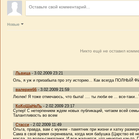
Новые
Никто ещё не оставил комме
Львица
- 3.02.2009 23:21
Оль, я уж и призабыла про эту историю... Как всегда ПОЛНЫЙ Ф
валерия66
- 3.02.2009 21:59
Люлек! Я тоже отмечаюсь, что была! .... ты люби ее ... все-таки...
КоКоШаНеЛь
- 2.02.2009 23:17
Супер! С нетерпением ждем новых публикаций, читаем всей семьей
Талантливость во всем
Стасси
- 2.02.2009 11:49
Ольга, правда, вам с мужем - памятник при жизни и хатку размер
Сама в своё время охреневала, когда моя бабушка (Царство её не
масла, то водки-самогонки. И все жалуется, что неуютно как-то. 