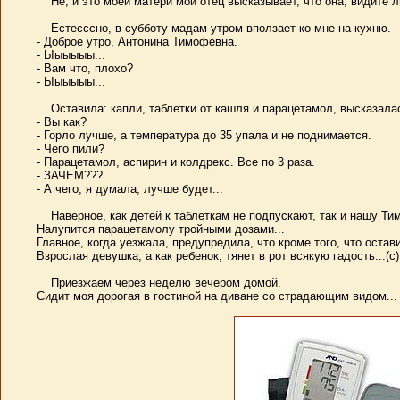
Не, и это моей матери мой отец высказывает, что она, видите л
Естесссно, в субботу мадам утром вползает ко мне на кухню.
- Доброе утро, Антонина Тимофевна.
- Ыыыыыы...
- Вам что, плохо?
- Ыыыыыы...
Оставила: капли, таблетки от кашля и парацетамол, высказалас
- Вы как?
- Горло лучше, а температура до 35 упала и не поднимается.
- Чего пили?
- Парацетамол, аспирин и колдрекс. Все по 3 раза.
- ЗАЧЕМ???
- А чего, я думала, лучше будет...
Наверное, как детей к таблеткам не подпускают, так и нашу Тим
Налупится парацетамолу тройными дозами...
Главное, когда уезжала, предупредила, что кроме того, что остав
Взрослая девушка, а как ребенок, тянет в рот всякую гадость...(с)
Приезжаем через неделю вечером домой.
Сидит моя дорогая в гостиной на диване со страдающим видом...