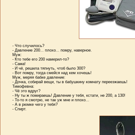
- Что случилось?
- Давление 200... плохо... помру, наверное.
Муж:
- Кто тебе его 200 намерил-то?
- Сама!
- И чё, решила тяпнуть, чтоб было 300?
- Вот помру, тогда смейся над кем хочешь!
Муж, меряя бабке давление:
- Дочка, собирай вещи, ты в бабушкину комнату переезжаешь!
Тимофевна:
- Чё это вдруг?
- Ну ты ж помираешь! Давление у тебя, кстати, не 200, а 130!
- То-то я смотрю, не так уж мне и плохо...
- А в рюмке чего у тебя?
- Спирт.