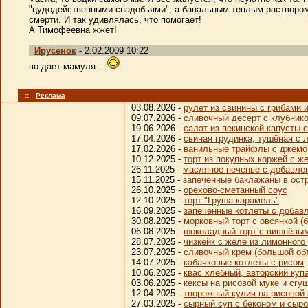
"цудодейственными снадобьями", а банальным теплым раствором 
смерти. И так удивлялась, что помогает!
А Тимофеевна жжет!
Ирусенок
- 2.02.2009 10:22
во дает мамуля....
::
Реклама
03.08.2026 -
рулет из свинины с грибами
09.07.2026 -
сливочный десерт с клубник
19.06.2026 -
салат из пекинской капусты 
17.04.2026 -
свиная грудинка, тушёная с 
17.02.2026 -
ванильные трайфлы с джем
10.12.2025 -
торт из покупных коржей с ж
26.11.2025 -
масляное печенье с добавле
15.11.2025 -
запечённые баклажаны в ост
26.10.2025 -
орехово-сметанный соус
12.10.2025 -
торт "Груша-карамель"
16.09.2025 -
запеченные котлеты с добав
30.08.2025 -
морковный торт с овсянкой (
06.08.2025 -
шоколадный торт с вишнёвы
28.07.2025 -
чизкейк с желе из лимонного
23.07.2025 -
сливочный крем (большой об
14.07.2025 -
кабачковые котлеты с рисом
10.06.2025 -
квас хлебный, авторский куп
03.06.2025 -
кексы на рисовой муке и сг
12.04.2025 -
творожный кулич на рисовой 
27.03.2025 -
сырный суп с беконом и сыро