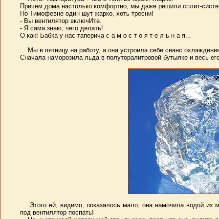
Причем дома настолько комфортно, мы даже решили сплит-систе
Но Тимофевне один шут жарко, хоть тресни!
- Вы вентилятор включИте.
- Я сама знаю, чего делать!
О как! Бабка у нас таперича с а м о с т о я т е л ь н а я...
Мы в пятницу на работу, а она устроила себе сеанс охлаждения
Сначала наморозила льда в полуторалитровой бутылке и весь ег
Этого ей, видимо, показалось мало, она намочила водой из м
под вентилятор поспать!