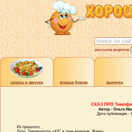
рассылка рецептов
cалаты и закуски
вторые блюда
выпечка
СКАЗ ПРО Тимофев
Автор - Ольга Ив
Дата публикации - 
Из прошлого...
Лето. Температура +42С в тени вечером. Жарко.