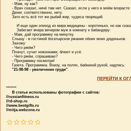
- Мам, ну как?
- Врач сказал, ничё там нет. Сказал, если у него в моём возрасте
Денег, соответственно, нету.
Зато есть всё тот же рыбий жир, чудеса творящий.
И еще один эпизод из мира медицины - коротенько, но как сказ
Забегает вчера вечером муж в комнату к бабандеру:
- Мам, дай программку на минутку.
Слышу - в гостиной богатырское ржание обоих моих дяденьков.
Захожу:
- Чего ржём?
Плачут, сучат ножонками, блеют и усё.
- Чего ржём, спрашиваю?
- Программку посмотри!
Газета. Программка. Внизу, на полях, бабкиной рукой, надпись:
"21-98-98 - увеличение груди"
.
ПЕРЕЙТИ К ОГ
*******
В статье использованы фотографии с сайтов:
//russianfitness.ru
//rd-shop.ru
//www.bestgifts.ru
//mitja.webzone.ru