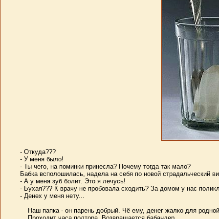
- Откуда???
- У меня было!
- Ты чего, на поминки принесла? Почему тогда так мало?
Бабка всполошилась, надела на себя по новой страдальческий ви
- А у меня зуб болит. Это я лечусь!
- Бухая??? К врачу не пробовала сходить? За домом у нас поликл
- Денех у меня нету...
Наш папка - он парень добрый. Чё ему, денег жалко для родно
Проходит часа полтора. Возвращается бабандер.