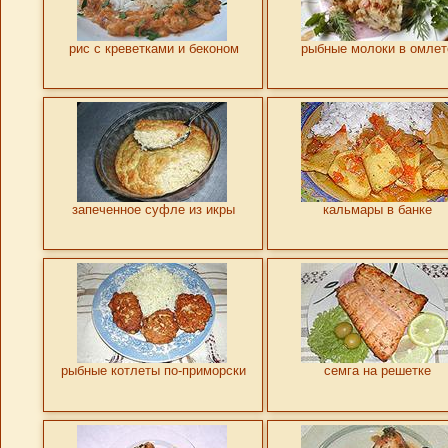
рис с креветками и беконом
рыбные молоки в омлет
запеченное суфле из икры
кальмары в банке
рыбные котлеты по-приморски
семга на решетке