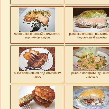
лосось запеченный в сливочно-
рыба запеченная на хлебе
горчичном соусе
соусом из брокколи
рыба запеченная под сливовым
рыба с овощами, тушена
пюре
сметане