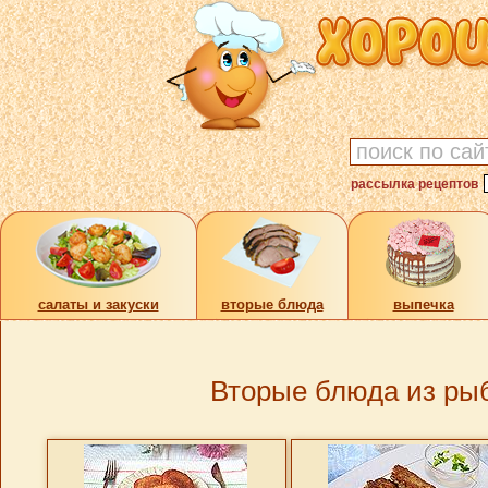
рассылка рецептов
cалаты и закуски
вторые блюда
выпечка
Вторые блюда из ры