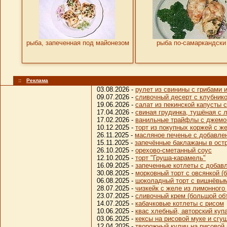
рыба, запеченная под майонезом
рыба по-самаркандски
::
Реклама
03.08.2026 -
рулет из свинины с грибами
09.07.2026 -
сливочный десерт с клубник
19.06.2026 -
салат из пекинской капусты 
17.04.2026 -
свиная грудинка, тушёная с 
17.02.2026 -
ванильные трайфлы с джем
10.12.2025 -
торт из покупных коржей с ж
26.11.2025 -
масляное печенье с добавле
15.11.2025 -
запечённые баклажаны в ост
26.10.2025 -
орехово-сметанный соус
12.10.2025 -
торт "Груша-карамель"
16.09.2025 -
запеченные котлеты с добав
30.08.2025 -
морковный торт с овсянкой (
06.08.2025 -
шоколадный торт с вишнёвы
28.07.2025 -
чизкейк с желе из лимонного
23.07.2025 -
сливочный крем (большой об
14.07.2025 -
кабачковые котлеты с рисом
10.06.2025 -
квас хлебный, авторский куп
03.06.2025 -
кексы на рисовой муке и сг
12.04.2025 -
творожный кулич на рисовой 