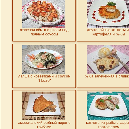
жареная сёмга с рисом под
двухслойные котлеты и
пряным соусом
картофеля и рыбы
лапша с креветками и соусом
рыба запеченная в сливк
"Песто"
американский рыбный пирог с
котлеты из рыбы с сыр
грибами
картофелем