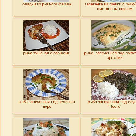
оладьи из рыбного фарша
запеканка из гречки с рыбо
сметанным соусом
рыба тушеная с овощами
рыба, запеченная под омле
орехами
рыба запеченная под зеленым
рыба запеченная под соу
пюре
"Песто"